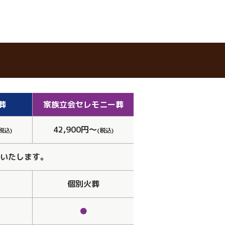
葬
家族立会
セレモニー葬
42,900円～
税込)
(税込)
いたします。
個別火葬
●