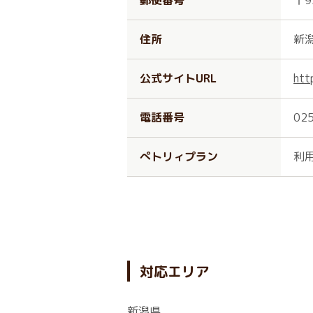
郵便番号
〒9
住所
新
公式サイトURL
htt
電話番号
02
ぺトリィプラン
利
対応エリア
新潟県