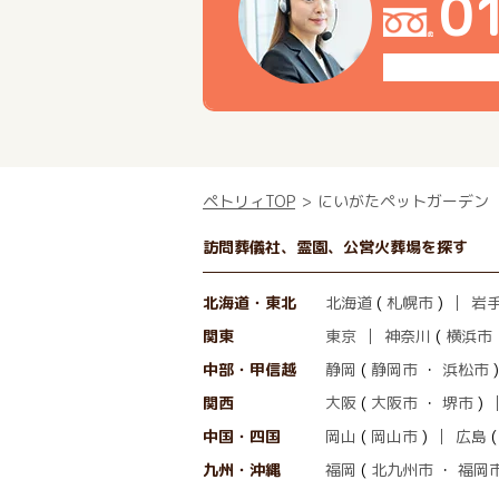
0
ペトリィTOP
にいがたペットガーデン
訪問葬儀社、霊園、公営火葬場を探す
北海道・東北
北海道
(
札幌市
)
岩
関東
東京
神奈川
(
横浜市
中部・甲信越
静岡
(
静岡市
・
浜松市
)
関西
大阪
(
大阪市
・
堺市
)
中国・四国
岡山
(
岡山市
)
広島
九州・沖縄
福岡
(
北九州市
・
福岡