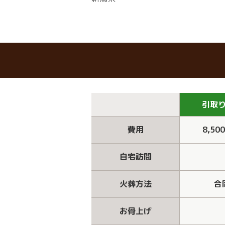
引取
費用
8,50
自宅訪問
火葬方法
合
お骨上げ