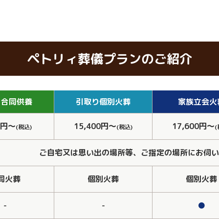
ペトリィ葬儀プランのご紹介
り
合同供養
引取り
個別火葬
家族
立会火
0円～
15,400円～
17,600円～
(税込)
(税込)
(
ご自宅又は思い出の場所等、ご指定の場所にお伺い
同火葬
個別火葬
個別火葬
-
-
●