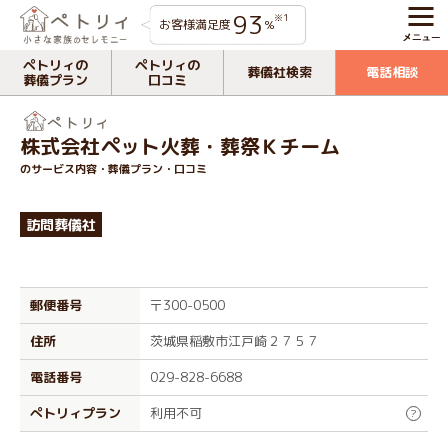
93
※1
お客様満足度
%
ペトリィの
ペトリィの
葬儀社検索
電話相談
葬儀プラン
口コミ
株式会社ペット火葬・葬祭Ｋチーム
のサービス内容・葬儀プラン・口コミ
訪問葬儀社
郵便番号
〒300-0500
住所
茨城県稲敷市江戸崎２７５７
電話番号
029-828-6688
ぺトリィプラン
利用不可
?