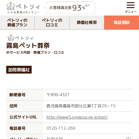
93
※1
お客様満足度
%
ペトリィの
ペトリィの
葬儀社検索
電話相談
葬儀プラン
口コミ
霧島ペット葬祭
のサービス内容・葬儀プラン・口コミ
訪問葬儀社
郵便番号
〒899-4321
住所
鹿児島県霧島市国分広瀬3丁目29－15
公式サイトURL
http://www5.synapse.ne.jp/pet/
電話番号
0120-112-269