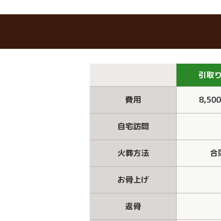
引取
費用
8,50
自宅訪問
火葬方法
合
お骨上げ
返骨