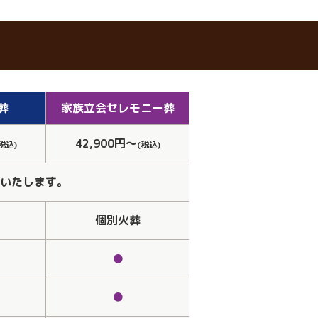
葬
家族立会
セレモニー葬
42,900円～
税込)
(税込)
いたします。
個別火葬
●
●