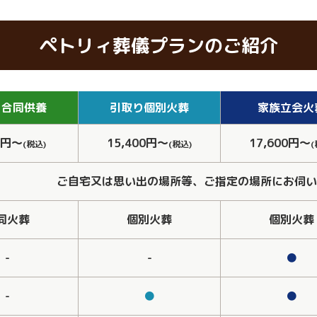
ペトリィ葬儀プランのご紹介
り
合同供養
引取り
個別火葬
家族
立会火
0円～
15,400円～
17,600円～
(税込)
(税込)
(
ご自宅又は思い出の場所等、ご指定の場所にお伺い
同火葬
個別火葬
個別火葬
-
-
●
-
●
●