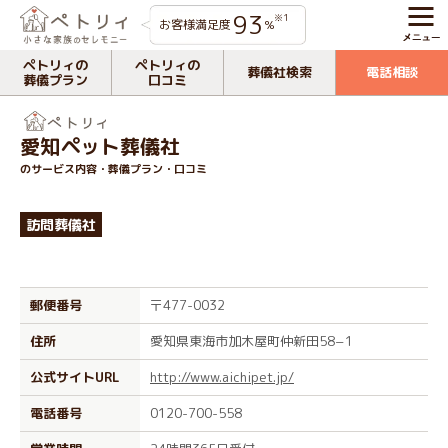
93
※1
お客様満足度
%
ペトリィの
ペトリィの
葬儀社検索
電話相談
葬儀プラン
口コミ
愛知ペット葬儀社
のサービス内容・葬儀プラン・口コミ
訪問葬儀社
郵便番号
〒477-0032
住所
愛知県東海市加木屋町仲新田58−1
公式サイトURL
http://www.aichipet.jp/
電話番号
0120-700-558