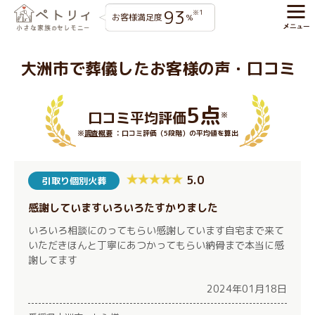
93
※1
お客様満足度
%
大洲市で葬儀したお客様の声・口コミ
5点
口コミ平均評価
※
※
調査概要
：口コミ評価（5段階）の平均値を算出
5.0
引取り個別火葬
感謝していますいろいろたすかりました
いろいろ相談にのってもらい感謝しています自宅まで来て
いただきほんと丁寧にあつかってもらい納骨まで本当に感
謝してます
2024年01月18日