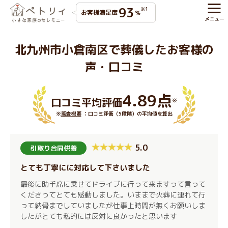
93
※1
お客様満足度
%
北九州市小倉南区で葬儀したお客様の
声・口コミ
4.89点
口コミ平均評価
※
※
調査概要
：口コミ評価（5段階）の平均値を算出
5.0
引取り合同供養
とても丁寧にに対応して下さいました
最後に助手席に乗せてドライブに行って来ますって言って
くださってとても感動しました。いままで火葬に連れて行
って納骨までしていましたが仕事上時間が無くお願いしま
したがとても私的には反対に良かったと思います