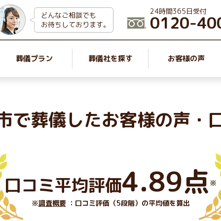
24時間365日受付
どんなご相談でも
0120-40
お待ちしております。
葬儀プラン
葬儀社を探す
お客様の声
市で葬儀したお客様の声・
4.89点
口コミ平均評価
※
※
調査概要
：口コミ評価（5段階）の平均値を算出