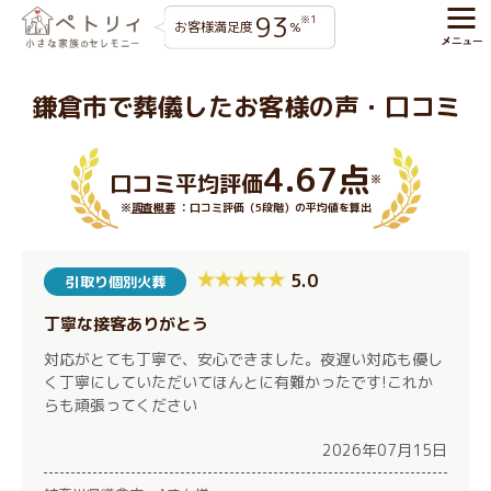
93
※1
お客様満足度
%
鎌倉市で葬儀したお客様の声・口コミ
4.67点
口コミ平均評価
※
※
調査概要
：口コミ評価（5段階）の平均値を算出
5.0
引取り個別火葬
丁寧な接客ありがとう
対応がとても丁寧で、安心できました。夜遅い対応も優し
く丁寧にしていただいてほんとに有難かったです!これか
らも頑張ってください
2026年07月15日