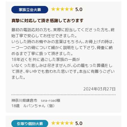
5.0
家族立会火葬
真摯に対応して頂き感謝しております
最初の電話応対の方も､実際に担当してくださった方も､終
始丁寧で安心してお任せできました｡
いらした時のお悔やみの言葉はもちろん､お骨上げの時は､
一つ一つの骨について細かく説明をして下さり､骨壷に納
めるまで丁寧に扱って頂きました｡
18年近くを共に過ごした家族の一員が
いなくった悲しみは尽きませんが､心の籠もった葬儀をし
て頂き､辛い中でも救われた思いです｡本当に有難うござい
ました｡
2024年03月27日
神奈川県鎌倉市 sea-road様
18歳 ルパンちゃん（猫）
5.0
引取り個別火葬