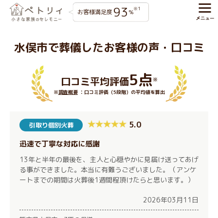
93
※1
お客様満足度
%
水俣市で葬儀したお客様の声・口コミ
5点
口コミ平均評価
※
※
調査概要
：口コミ評価（5段階）の平均値を算出
5.0
引取り個別火葬
迅速で丁寧な対応に感謝
13年と半年の最後を、主人と心穏やかに見届け送ってあげ
る事ができました。本当に有難うございました。（アンケ
ートまでの期間は火葬後1週間程頂けたらと思います。）
2026年03月11日