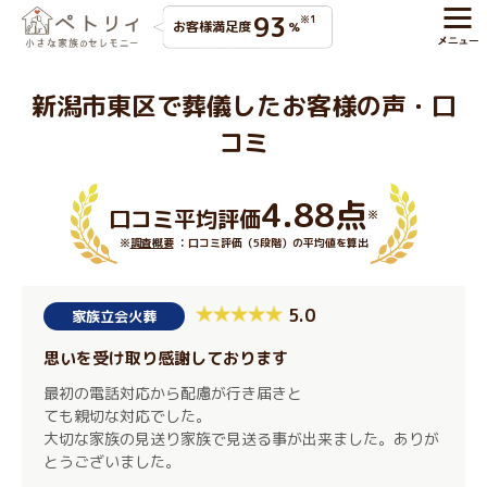
93
※1
お客様満足度
%
新潟市東区で葬儀したお客様の声・口
コミ
4.88点
口コミ平均評価
※
※
調査概要
：口コミ評価（5段階）の平均値を算出
5.0
家族立会火葬
思いを受け取り感謝しております
最初の電話対応から配慮が行き届きと
ても親切な対応でした。
大切な家族の見送り家族で見送る事が出来ました。ありが
とうございました。