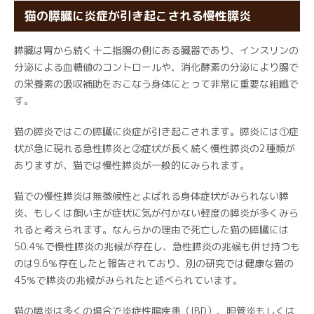
猫の膵臓に炎症が引き起こされる慢性膵炎
膵臓は胃から続く十二指腸の側にある臓器であり、インスリンの
分泌による血糖値のコントロールや、消化酵素の分泌により腸で
の栄養素の吸収補助をおこなう身体にとって非常に重要な組織で
す。
猫の膵炎ではこの膵臓に炎症が引き起こされます。膵炎には①症
状が急に現れる急性膵炎と②症状が長く続く慢性膵炎の2種類が
ありますが、猫では慢性膵炎が一般的にみられます。
猫での慢性膵炎は無徴候性とよばれる身体症状がみられない膵
炎、もしくは飼い主が症状に気が付かない軽度の膵炎が多くみら
れると考えられます。なんらかの理由で死亡した猫の膵臓には
50.4％で慢性膵炎の兆候が存在し、急性膵炎の兆候も併せ持つも
のは9.6％存在したと報告されており、別の研究では健康な猫の
45％で膵炎の兆候がみられたと述べられています。
猫の膵炎は多くの場合で炎症性腸疾患（IBD）、胆管炎もしくは