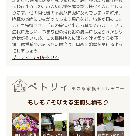
に移行するもの、あるいは慢性膵炎が急性化することもあ
ります。他の消化器の不調が膵臓に及んでしまった結果、
膵臓の炎症につながってしまう場合など、特徴が掴みにい
ことも特徴です。「この症状が出たら膵炎である」という
症状に乏しい、つまり他の消化器の病気にも見られがちな
症状が多いため、この慢性膵炎に限らず吐き気や食欲不
振、体重減少がみられた場合は、早めに診察を受けるよう
にしましょう。
プロフィール詳細を見る
もしもにそなえる生前見積もり
自宅での葬儀
家族立ち合い
セレモニー
家族でお骨上げ