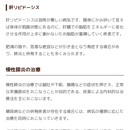
肝リピドーシス
肝リピドーシスは説明が難しい病気です、簡単にかみ砕いて言え
ば身体が飢餓状態にあるのに、肝臓での脂肪をエネルギーに変化
させる作用が上手に働かないため脂肪が蓄積していく疾患です。
肥満の猫や、急激な絶食などが引き金となり発症する場合があ
り、膵炎と併発することも多くみられます。
慢性膵炎の治療
慢性膵炎の治療では嘔吐や下痢、腹痛などの症状を押さえ、正常
な栄養吸収をおこなうことが目的である、投薬による内科的な治
療法を主におこないます。
糖尿病などの併発疾患が存在する場合には、病気の種類に応じた
治療を同時におこなっていきます。