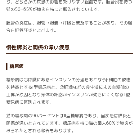
り、どちらかの疾患の影響を受けやすい組織です。胆管炎を持つ
猫の50~65%が膵炎を持つと報告されています。
胆管の炎症は、胆管→胆嚢→肝臓と波及することがあり、その場
合を胆管肝炎とよびます。
慢性膵炎と関係の深い疾患
糖尿病
糖尿病は①膵臓にあるインスリンの分泌をおこなうβ細胞の破壊
を特徴とするⅠ型糖尿病と、②肥満などの食生活による血糖値の
上昇が原因となり身体の細胞がインスリンが効きにくくなるⅡ型
糖尿病に区別されます。
猫の糖尿病の90パーセントはⅡ型糖尿病であり、当疾患は膵炎と
関係が深いとされています。糖尿病を持つ猫の最大60%で膵炎が
みられたとされる報告もあります。