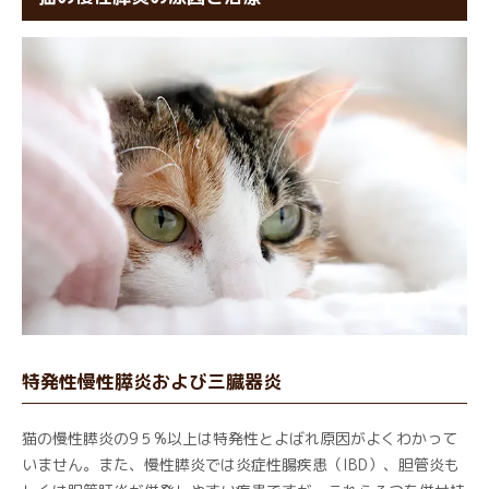
特発性慢性膵炎および三臓器炎
猫の慢性膵炎の9５%以上は特発性とよばれ原因がよくわかって
いません。また、慢性膵炎では炎症性腸疾患（IBD）、胆管炎も