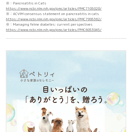
※：Pancreatitis in Cats
https://www.ncbi.nlm.nih.gov/pmc/articles/PMC7105028/
※：ACVIM consensus statement on pancreatitis in cats
https://www.ncbi.nlm.nih.gov/pmc/articles/PMC7995362/
※：Managing feline diabetes: current perspectives
https://www.ncbi.nlm.nih.gov/pmc/articles/PMC6053045/