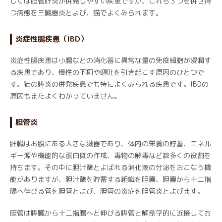
しくは胆管肝炎が併発しやすい疾患ですが、これら３つを併せ持
つ病態を三臓器炎とよび、猫でよくみられます。
炎症性腸疾患（IBD）
炎症性腸疾患は小腸などの消化器に異常な量の免疫細胞が浸潤す
る疾患であり、慢性の下痢や嘔吐を引き起こす原因のひとつで
す。猫の膵炎の併発疾患でも特によくみられる疾患です。IBDの
原因もまたよくわかっていません。
胆管炎
肝臓はお腹にある大きな臓器であり、体内の栄養の貯蓄、エネル
ギー源や機能的な蛋白質の作成、毒物の解毒など数多くの役割を
持ちます。その中に胆汁酸とよばれる消化液の分泌をおこなう機
能がありますが、胆汁酸を貯蓄する組織を胆嚢、胆嚢から十二指
腸へ伸びる管を胆管とよび、胆管の炎症を胆管炎とよびます。
胆管は膵臓から十二指腸へと伸びる膵管と解剖学的に近接してお