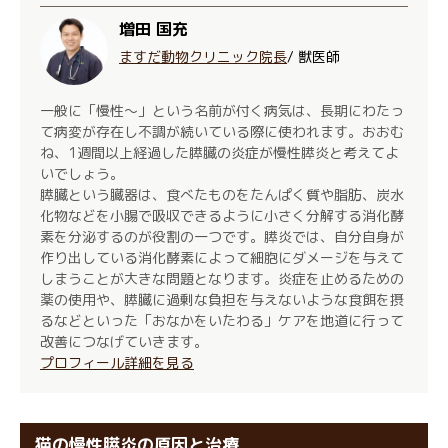
増田 国充
ますだ動物クリニック院長
/ 獣医師
一般に「慢性～」という名前が付く病気は、長期にわたっ
て病変が存在し不調が続いている際に使われます。おおむ
ね、1週間以上経過した膵臓の炎症が慢性膵炎と考えてよ
いでしょう。
膵臓という臓器は、食べたものをたんぱく質や脂肪、炭水
化物などを小腸で吸収できるように小さく分解する消化酵
素を分泌するのが役割の一つです。膵炎では、自分自身が
作り出している消化酵素によって細胞にダメージを与えて
しまうことが大きな問題となります。炎症を止めるための
薬の使用や、膵臓に過剰な負担を与えないような食餌を摂
るなどといった「おなかをいたわる」ケアを地道に行って
改善につなげていきます。
プロフィール詳細を見る
猫の慢性膵炎の原因と治療