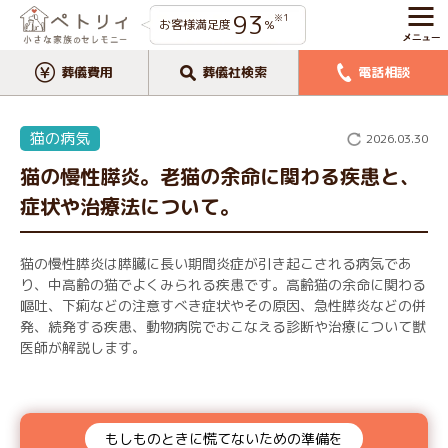
93
※1
お客様満足度
%
葬儀費用
葬儀社検索
電話相談
猫の病気
2026.03.30
猫の慢性膵炎。老猫の余命に関わる疾患と、
症状や治療法について。
猫の慢性膵炎は膵臓に長い期間炎症が引き起こされる病気であ
り、中高齢の猫でよくみられる疾患です。高齢猫の余命に関わる
嘔吐、下痢などの注意すべき症状やその原因、急性膵炎などの併
発、続発する疾患、動物病院でおこなえる診断や治療について獣
医師が解説します。
もしものときに慌てないための準備を