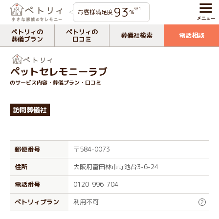
93
※1
お客様満足度
%
ペトリィの
ペトリィの
葬儀社検索
電話相談
葬儀プラン
口コミ
ペットセレモニーラブ
のサービス内容・葬儀プラン・口コミ
訪問葬儀社
郵便番号
〒584-0073
住所
大阪府富田林市寺池台3-6-24
電話番号
0120-996-704
ぺトリィプラン
利用不可
?