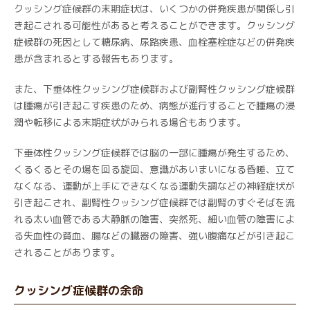
クッシング症候群の末期症状は、いくつかの併発疾患が関係し引
き起こされる可能性があると考えることができます。クッシング
症候群の死因として糖尿病、尿路疾患、血栓塞栓症などの併発疾
患が含まれるとする報告もあります。
また、下垂体性クッシング症候群および副腎性クッシング症候群
は腫瘍が引き起こす疾患のため、病態が進行することで腫瘍の浸
潤や転移による末期症状がみられる場合もあります。
下垂体性クッシング症候群では脳の一部に腫瘍が発生するため、
くるくるとその場を回る旋回、意識があいまいになる昏睡、立て
なくなる、運動が上手にできなくなる運動失調などの神経症状が
引き起こされ、副腎性クッシング症候群では副腎のすぐそばを流
れる太い血管である大静脈の障害、突然死、細い血管の障害によ
る失血性の貧血、腸などの臓器の障害、強い腹痛などが引き起こ
されることがあります。
クッシング症候群の余命