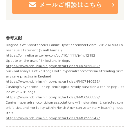
参考文献
Diagnosis of Spontaneous Canine Hyperadrenocorticism: 2012 ACVIM Co
nsensus Statement (Small Animal)
https://onlinelibrary.wiley.com/doi/10.1111/jvim.12192
Update on the use of trilostane in dogs
https://www.ncbi.nlm.nih.gov/pmc/articles/PMC5855282/
Survival analysis of 219 dogs with hyperadrenocorticism attending prim
ary care practice in England
https://www.ncbi.nlm.nih.gov/pmc/articles/PMC7146928/
Cushing’s syndrome—an epidemiological study based on a canine populat
ion of 21,281 dogs
https://www.ncbi.nlm.nih.gov/pmc/articles/PMC6500859/
Canine hyperadrenocorticism associations with signalment, selected com
orbidities and mortality within North American veterinary teaching hosp
itals
https://www.ncbi.nlm.nih.gov/pmc/articles/PMC6559942/