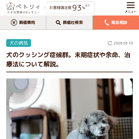
93
※1
お客様満足度
%
葬儀費用
葬儀社検索
電話相談
犬の病気
2026.03.10
犬のクッシング症候群。末期症状や余命、治
療法について解説。