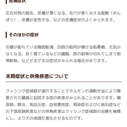
皮膚症状
左右対称の脱毛、皮膚が薄くなる、毛穴が黒くみえる面皰（めん
ぽう）、皮膚が変色する、などの皮膚症状がよくみられます。
そのほかの症状
お腹が膨れている腹囲膨満、四肢の筋肉が痩せる筋萎縮、元気が
なくなる、良く寝ているなどの嗜眠、肢の靭帯が切れてしまう靭
帯断裂、などさまざまな症状がみられる場合があります。
末期症状と併発疾患について
クッシング症候群が進行することでホルモンの過剰分泌により障
害された臓器に起因する他の疾患がみられることがあります。糖
尿病、膵炎、高血圧症、血栓塞栓症、感染症およびに結石症など
の下部尿路疾患などの併発疾患はクッシング症候群の治療を複雑
にし、より犬の体調を悪化させるものです。