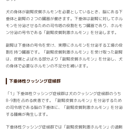
犬の身体が副腎皮質ホルモンを必要としているとき、脳にある下
垂体と副腎の２つの臓器が働きます。下垂体は副腎に対してホル
モンを分泌させるための司令塔の役割をもつ臓器であり、ホルモ
ン分泌の号令である「副腎皮質刺激ホルモン」を分泌します。
副腎は下垂体の号令を受け、実際にホルモンを分泌する工場の役
割を持つ臓器です。「副腎皮質刺激ホルモン」を受け取った副腎
は、皮質とよばれる部分より「副腎皮質ホルモン」を分泌し、犬
の身体で必要なホルモンの不足分を補います。
下垂体性クッシング症候群
「1」下垂体性クッシング症候群は犬のクッシング症候群のうち
8-9割を占める疾患です。「副腎皮質ホルモン」を分泌するため
の司令塔である脳の下垂体に、「副腎皮質刺激ホルモン」を分泌
する腫瘍が発生します。
下垂体性クッシング症候群では「副腎皮質刺激ホルモン」の過剰