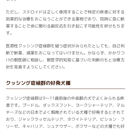
ただし、ステロイドは正しく使用することで特定の疾患に対する
効果的な治療をおこなうことができる薬物であり、同時に急に断
薬することで命に関わる副反応を引き起こす可能性を併せもちま
す。
医原性クッシング症候群を疑う症状がみられたとしても、自己判
断で断薬、減薬をおこなってはいけません。かならず、かかりつ
けの獣医師に相談し、獣医学的知見に基づいた判断のもと治療方
針を見直すようにしてください。
クッシング症候群の好発犬種
クッシング症候群は9～11歳前後の中高齢の犬でよくみられる疾
患です。プードル、ダックスフント、ヨークシャーテリア、マル
チーズなどの日本でよく飼育されている犬種で好発するとされて
おり、ジャックラッセルテリア、ホワイトテリア、ビション・フ
リーゼ、キャバリア、シュナウザー、ボクサーなどの犬種でも好