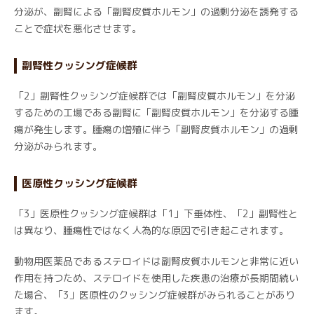
分泌が、副腎による「副腎皮質ホルモン」の過剰分泌を誘発する
ことで症状を悪化させます。
副腎性クッシング症候群
「2」副腎性クッシング症候群では「副腎皮質ホルモン」を分泌
するための工場である副腎に「副腎皮質ホルモン」を分泌する腫
瘍が発生します。腫瘍の増殖に伴う「副腎皮質ホルモン」の過剰
分泌がみられます。
医原性クッシング症候群
「3」医原性クッシング症候群は「1」下垂体性、「2」副腎性と
は異なり、腫瘍性ではなく人為的な原因で引き起こされます。
動物用医薬品であるステロイドは副腎皮質ホルモンと非常に近い
作用を持つため、ステロイドを使用した疾患の治療が長期間続い
た場合、「3」医原性のクッシング症候群がみられることがあり
ます。