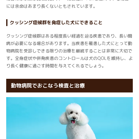
には余命はあまり長くないともされています。
クッシング症候群を発症した犬にできること
クッシング症候群はある程度長い経過を辿る疾患であり、長い闘
病が必要になる場合があります。当疾患を罹患した犬にとって動
物病院を受診しできる限りの治療を継続することは非常に大切で
す。全身症状や併発疾患のコントロールは犬のQOLを維持し、よ
り長く健康に過ごす時間を与えてくれるでしょう。
動物病院でおこなう検査と治療