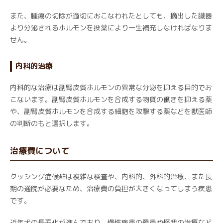
また、腫瘍の切除が適切におこなわれたとしても、摘出した臓器
より分泌されるホルモンを投薬により一生補充しなければなりま
せん。
内科的治療
内科的な治療は副腎皮質ホルモンの異常な分泌を抑える目的でお
こないます。副腎皮質ホルモンを合成する物質の働きを抑える薬
や、副腎皮質ホルモンを合成する細胞を攻撃する薬などを獣医師
の判断のもと選択します。
治療費について
クッシング症候群は複雑な検査や、内科的、外科的治療、また長
期の通院が必要なため、治療費の負担が大きくなってしまう疾患
です。
近年犬の長寿化が進んでおり、慢性疾患の罹患や怪我の治療など