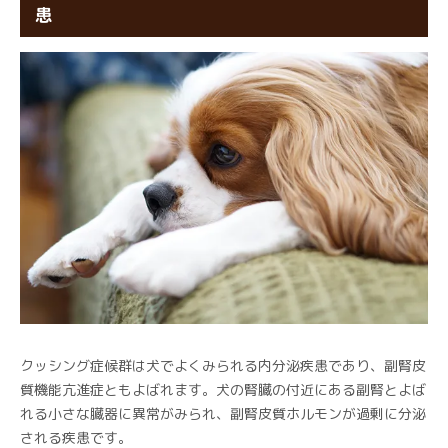
患
クッシング症候群は犬でよくみられる内分泌疾患であり、副腎皮
質機能亢進症ともよばれます。犬の腎臓の付近にある副腎とよば
れる小さな臓器に異常がみられ、副腎皮質ホルモンが過剰に分泌
される疾患です。