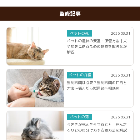
監修記事
ペットの死
2026.03.31
ペットの遺体の安置・保管方法｜犬
や猫を見送るための処置を獣医師が
解説
ペットの介護
2026.03.31
強制給餌は必要？強制給餌の目的と
方法～悩んだら獣医師へ相談を
ペットの死
2026.03.31
うさぎが死んだらすること｜死んだ
ふりとの見分け方や安置方法を解説