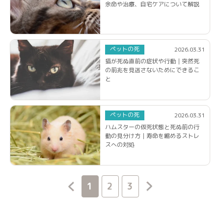
余命や治療、自宅ケアについて解説
ペットの死
2026.03.31
猫が死ぬ直前の症状や行動｜突然死
の前兆を見逃さないためにできるこ
と
ペットの死
2026.03.31
ハムスターの仮死状態と死ぬ前の行
動の見分け方｜寿命を縮めるストレ
スへの対処
1
2
3