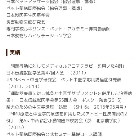
日本ペットマッサージ協会（協会理事・講師）
ペット薬膳国際協会（協会理事・講師）
日本獣医再生医療学会
災害動物医療研究会
専門学校ルネサンス・ペット・アカデミー非常勤講師
日本動物リハビリテーション学会
実績
「問題行動に対してメディカルアロマテラピーを用いた4例」
日本伝統獣医学会第47回大会 （2011）
JPCMペット中医学研究会 ペット中医学応用講座症例発表
（2013、2014）
「運動器疾患に対し鍼灸と中医学サプリメントを併用した治療効
果」 日本伝統獣医学会第55回大会 ポスター発表(2015)
柴犬のための中医学講座 執筆 （Shi-Ba 2015年05月号）
「MMD療法と中医学的療法を併用した犬アトピー性皮膚炎の2
例」 第5回中西結合小動物臨床検討会（於 北京農学院）
（2015）
ペット薬膳国際協会公式セミナー基礎コース講師