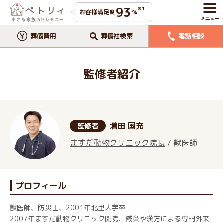
93
※1
お客様満足度
%
葬儀費用
葬儀社検索
電話相談
監修者紹介
増田 国充
監修者
ますだ動物クリニック院長
/ 獣医師
プロフィール
獣医師、防災士、2001年北里大学卒
2007年ますだ動物クリニック開院、鍼灸や漢方による専門外来