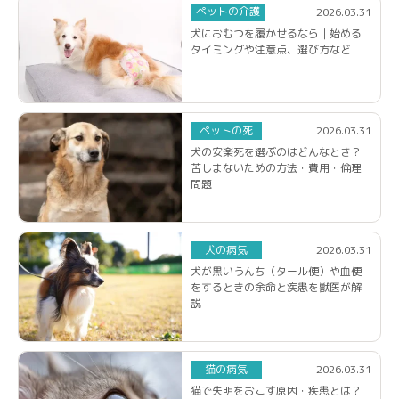
ペットの介護
2026.03.31
犬におむつを履かせるなら｜始める
タイミングや注意点、選び方など
ペットの死
2026.03.31
犬の安楽死を選ぶのはどんなとき？
苦しまないための方法・費用・倫理
問題
犬の病気
2026.03.31
犬が黒いうんち（タール便）や血便
をするときの余命と疾患を獣医が解
説
猫の病気
2026.03.31
猫で失明をおこす原因・疾患とは？