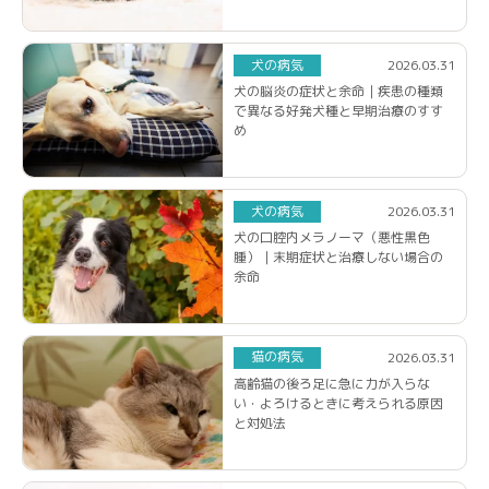
犬の病気
2026.03.31
犬の脳炎の症状と余命｜疾患の種類
で異なる好発犬種と早期治療のすす
め
犬の病気
2026.03.31
犬の口腔内メラノーマ（悪性黒色
腫）｜末期症状と治療しない場合の
余命
猫の病気
2026.03.31
高齢猫の後ろ足に急に力が入らな
い・よろけるときに考えられる原因
と対処法