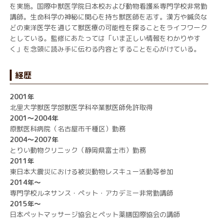
を実施。国際中獣医学院日本校および動物看護系専門学校非常勤
講師。生命科学の神秘に関心を持ち獣医師を志す。漢方や鍼灸な
どの東洋医学を通じて獣医療の可能性を探ることをライフワーク
としている。監修にあたっては「いま正しい情報をわかりやす
く」を念頭に読み手に伝わる内容とすることを心がけている。
経歴
2001年
北里大学獣医学部獣医学科卒業獣医師免許取得
2001～2004年
原獣医科病院（名古屋市千種区）勤務
2004～2007年
とりい動物クリニック（静岡県富士市）勤務
2011年
東日本大震災における被災動物レスキュー活動等参加
2014年～
専門学校ルネサンス・ペット・アカデミー非常勤講師
2015年～
日本ペットマッサージ協会とペット薬膳国際協会の講師