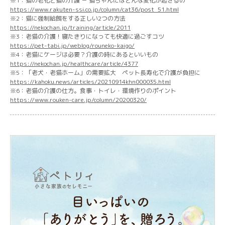
※1：猫の老化と猫の介護 － 猫ちゃんにはどんな変化が起きるの
https://www.rakuten-ssi.co.jp/column/cat36/post_51.html
※2：猫に強制給餌をする正しい2つの方法
https://nekochan.jp/training/article/2011
※3：老猫の介護！寝たきりになっても快適に過ごすコツ
https://pet-tabi.jp/weblog/rouneko-kaigo/
※4：老猫にケージは必要？介護の時にあるといいもの
https://nekochan.jp/healthcare/article/4377
※5：「老犬・老猫ホーム」の需要拡大 ペット長寿化で介護が負担に
https://kahoku.news/articles/20210914khn000035.html
※6：老猫の介護の仕方。食事・トイレ・環境作りのポイント
https://www.rouken-care.jp/column/20200320/