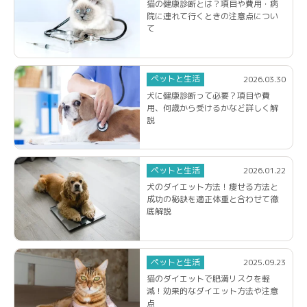
猫の健康診断とは？項目や費用・病
院に連れて行くときの注意点につい
て
ペットと生活
2026.03.30
犬に健康診断って必要？項目や費
用、何歳から受けるかなど詳しく解
説
ペットと生活
2026.01.22
犬のダイエット方法！痩せる方法と
成功の秘訣を適正体重と合わせて徹
底解説
ペットと生活
2025.09.23
猫のダイエットで肥満リスクを軽
減！効果的なダイエット方法や注意
点