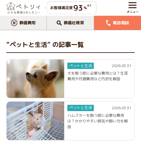
93
※1
お客様満足度
%
葬儀費用
葬儀社検索
電話相談
”ペットと生活” の記事一覧
ペットと生活
2026.03.31
犬を飼う際に必要な費用とは？生涯
費用や月額費用など内訳を解説
ペットと生活
2026.03.31
ハムスターを飼う際に必要な費用
は？かかりやすい病気や飼い方を解
説