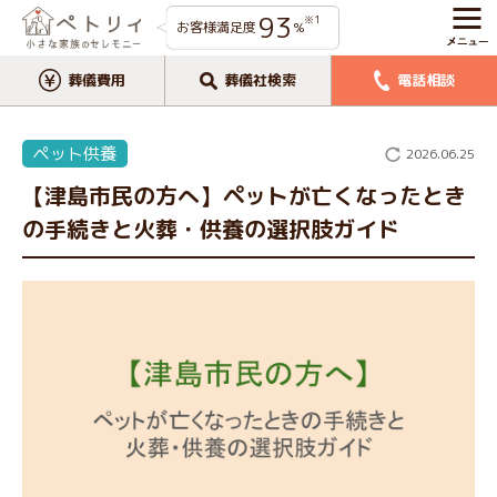
93
※1
お客様満足度
%
葬儀費用
葬儀社検索
電話相談
ペット供養
2026.06.25
【津島市民の方へ】ペットが亡くなったとき
の手続きと火葬・供養の選択肢ガイド