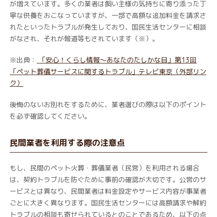
が増えています。多くの業者は飼い主様の気持ちに寄り添った丁
寧な供養をおこなっていますが、一部で高額な追加料金を請求さ
れたといったトラブルが発生しており、国民生活センターに相談
がなされ、それが報道等もされています（※）。
※出典：
「安心！くらし情報～あなたのたしかな目」第13回
「ペット葬儀サービスに関するトラブル」テレビ東京（外部リン
ク）
後悔のないお別れをするために、業者選びの際は以下のポイント
を必ず確認してください。
民間業者を利用する際の注意点
もし、民間のペット火葬・葬儀業者（民営）を利用される場合
は、契約トラブルを防ぐために事前の確認が大切です。公営のサ
ービスとは異なり、民間業者は料金設定やサービス内容が事業者
ごとに大きく異なります。国民生活センターには高額請求や解約
トラブルの相談も寄せられているとのことであるため、以下の点