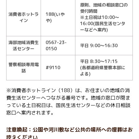
原則、地域の相談窓口の
受付時間
消費者ホットラ
188(いや
※土日祝は10:00～
イン
や)
16:00(国民生活センタ
ーなどへ案内)
海部地域消費生
0567-23-
平日 9:00～16:30
活センター
0150
平日 8:30～17:15
警察相談専用電
#9110
(各都道府県警察本部に
話
よる)
※消費者ホットライン（188）は、お住まいの地域の消
費生活センターへつながる番号です。地域の窓口が閉ま
っている土日祝日は、国民生活センターなどの休日相談
窓口へ案内されます。
注意喚起：公園や河川敷など公共の場所への埋葬はお
控えください