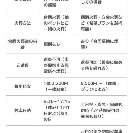
しての供養
の軽減
合同火葬（他
個別火葬・立会火葬な
火葬方法
のペットとご
ど（希望プランを選択
一緒の火葬）
可能）
合同火葬後の供
あり（合同墓地に埋
原則なし
養
葬）
返骨不可（市
返骨可能（骨壺に収め
ご遺骨
が提携する慰
て持ち帰れる）
霊塔へ埋葬）
1体 2,200円
8,500円 ～ （体重・
費用目安
（一律料金）
プランによる）
8:30～17:15
土日祝・夜間・早朝も
（休み）1月1
対応日時
対応（24時間受付の
日および友引
業者もあり）
の日
ご自宅まで訪問火葬車