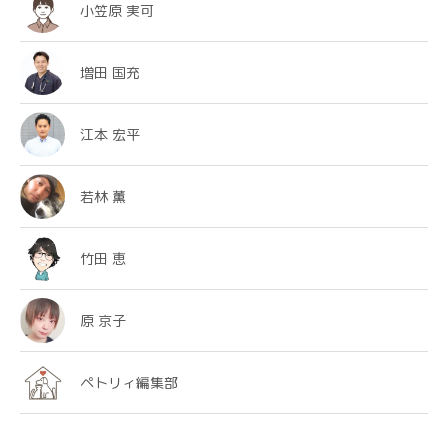
小笠原 実可
増田 国充
江本 宏平
若林 薫
竹田 恵
原 京子
ペトリィ編集部