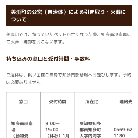
美浜町の公営（自治体）による引き取り・火葬に
ついて
美浜町では、飼っていたペットが亡くなった際、知多南部斎場に
て火葬・焼却をおこないます。
持ち込みの窓口と受付時間・手数料
ご遺体は、飼い主様ご自身で知多南部斎場へお運びします。予約
は必要ありません。
窓口
受付時間
所在地
連絡先
知多南部斎
9:00～
愛知県知多
場
15:00
郡南知多町
0569-62-
（動物受
（休み）1月
大字内海字
1180