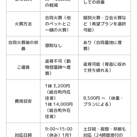
しての供養
の軽減
合同火葬（他
個別火葬・立会火葬な
火葬方法
のペットとご
ど（希望プランを選択
一緒の火葬）
可能）
合同火葬後の供
あり（合同墓地に埋
原則なし
養
葬）
返骨不可（動
返骨可能（骨壺に収め
ご遺骨
物慰霊碑へ埋
て持ち帰れる）
葬）
1体 3,200円
（組合町内在
住者）
8,500円 ～ （体重・
費用目安
1体 14,000円
プランによる）
（組合町外在
住者）
9:00～15:00
土日祝・夜間・早朝も
対応日時
（休み）1月1
対応（24時間受付の