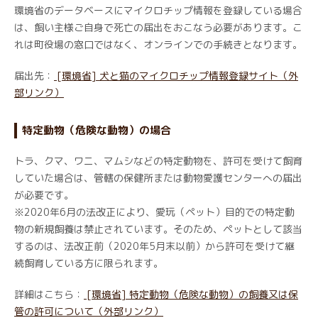
環境省のデータベースにマイクロチップ情報を登録している場合
は、飼い主様ご自身で死亡の届出をおこなう必要があります。こ
れは町役場の窓口ではなく、オンラインでの手続きとなります。
届出先：
[環境省] 犬と猫のマイクロチップ情報登録サイト（外
部リンク）
特定動物（危険な動物）の場合
トラ、クマ、ワニ、マムシなどの特定動物を、許可を受けて飼育
していた場合は、管轄の保健所または動物愛護センターへの届出
が必要です。
※2020年6月の法改正により、愛玩（ペット）目的での特定動
物の新規飼養は禁止されています。そのため、ペットとして該当
するのは、法改正前（2020年5月末以前）から許可を受けて継
続飼育している方に限られます。
詳細はこちら：
[環境省] 特定動物（危険な動物）の飼養又は保
管の許可について（外部リンク）