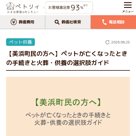
93
※1
お客様満足度
%
葬儀費用
葬儀社検索
電話相談
ペット供養
2026.06.25
【美浜町民の方へ】ペットが亡くなったとき
の手続きと火葬・供養の選択肢ガイド