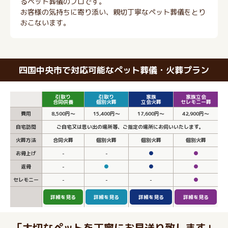
るペット葬儀のプロです。
お客様の気持ちに寄り添い、親切丁寧なペット葬儀をとり
おこないます。
四国中央市で対応可能なペット葬儀・火葬プラン
引取り
引取り
家族
家族立会
合同供養
個別火葬
立会火葬
セレモニー葬
費用
8,500円～
15,400円～
17,600円～
42,900円～
自宅訪問
ご自宅又は思い出の場所等、ご指定の場所にお伺いいたします。
火葬方法
合同火葬
個別火葬
個別火葬
個別火葬
お骨上げ
-
-
●
●
返骨
-
●
●
●
セレモニー
-
-
-
●
詳細を見る
詳細を見る
詳細を見る
詳細を見る
「大切なペットを丁寧にお見送り致します」