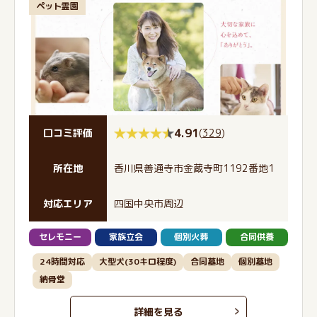
ペット霊園
4.91
(
329
)
口コミ評価
所在地
香川県善通寺市金蔵寺町1192番地1
対応エリア
四国中央市周辺
セレモニー
家族立会
個別火葬
合同供養
24時間対応
大型犬(30キロ程度)
合同墓地
個別墓地
納骨堂
詳細を見る