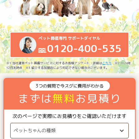
ペット葬儀専門 サポートダイヤル
0120-400-535
※1 当社運営ペット葬儀サービスに対するお客様アンケート：詳細は
こちら
※2 2024年
12月末時点 ※3 紹介する加盟店により対応できない場合がございます。
3つの質問で今スグに費用がわかる
まずは
無料
お見積り
次のページで実際にお見積りをご確認いただけます