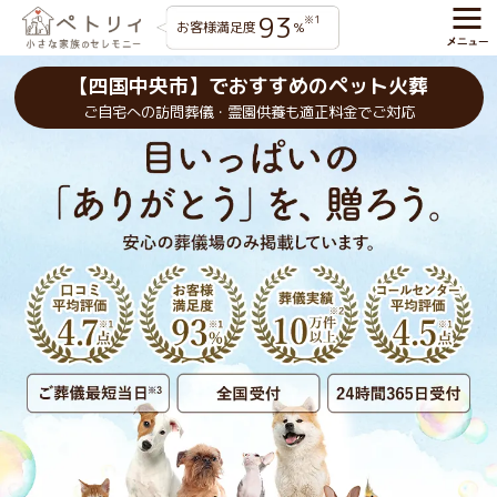
93
※1
お客様満足度
%
【四国中央市】でおすすめのペット火葬
ご自宅への訪問葬儀・霊園供養も適正料金でご対応