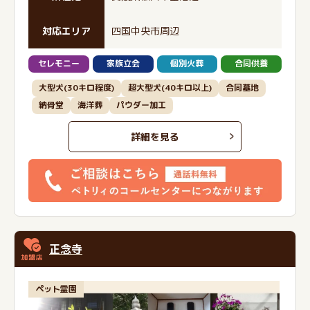
対応エリア
四国中央市周辺
セレモニー
家族立会
個別火葬
合同供養
大型犬(30キロ程度)
超大型犬(40キロ以上)
合同墓地
納骨堂
海洋葬
パウダー加工
詳細を見る
正念寺
ペット霊園