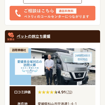
ペットの旅立ち愛媛
訪問葬儀社
4.91
(
70
)
口コミ評価
所在地
愛媛県松山市空港通1-4-1