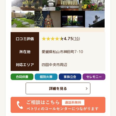
4.75
(
16
)
口コミ評価
所在地
愛媛県松山市神田町7-10
対応エリア
四国中央市周辺
合同供養
個別火葬
家族立会
セレモニー
詳細を見る