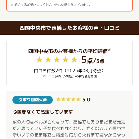
※ 紹介する加盟店により対応できない場合がございます。
四国中央市で葬儀したお客様の声・口コミ
※
四国中央市のお客様からの平均評価
5
点
/
5点
口コミ件数2件（2026年08月時点）
※口コミ評価（5段階）の平均値を算出
5.0
引取り個別火葬
心置きなくて感謝しています
家の大切なベルが亡くなって、高齢でもありまだまだ元気
だと思っていた子が食べれなくなり、亡くなるまで煩わせ
ずいい子のまま旅立ち電話対応から火葬まで速やかにやっ