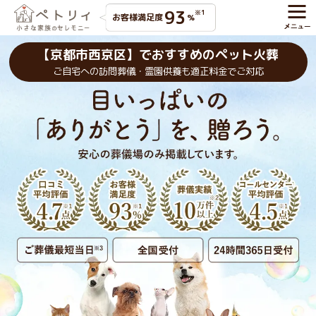
93
※1
お客様満足度
%
【京都市西京区】でおすすめのペット火葬
ご自宅への訪問葬儀・霊園供養も適正料金でご対応