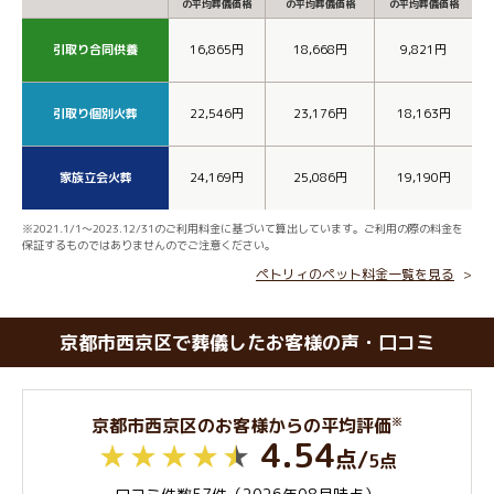
の平均葬儀価格
の平均葬儀価格
の平均葬儀価格
引取り合同供養
16,865円
18,668円
9,821円
引取り個別火葬
22,546円
23,176円
18,163円
家族立会火葬
24,169円
25,086円
19,190円
※2021.1/1～2023.12/31のご利用料金に基づいて算出しています。ご利用の際の料金を
保証するものではありませんのでご注意ください。
ペトリィのペット料金一覧を見る
京都市西京区で葬儀したお客様の声・口コミ
※
京都市西京区のお客様からの平均評価
4.54
点
/
5点