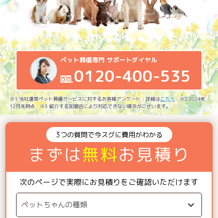
ペット葬儀専門 サポートダイヤル
0120-400-535
※1 当社運営ペット葬儀サービスに対するお客様アンケート：詳細は
こちら
※2 2024年
12月末時点 ※3 紹介する加盟店により対応できない場合がございます。
3つの質問で今スグに費用がわかる
まずは
無料
お見積り
次のページで実際にお見積りをご確認いただけます