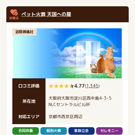
ペット火葬 天国への扉
訪問葬儀社
4.77
(
1,345
)
口コミ評価
大阪府大阪市淀川区西中島4-3-5
所在地
NLCセントラルビル8F
対応エリア
京都市西京区周辺
合同供養
個別火葬
家族立会
セレモニー