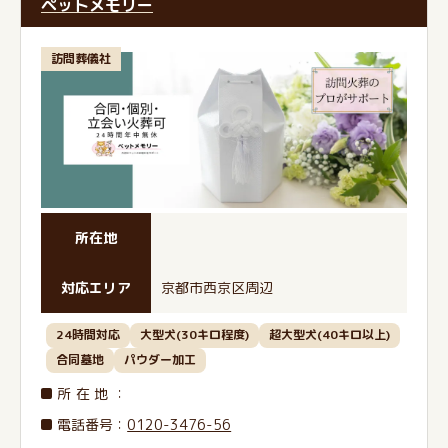
ペットメモリー
訪問葬儀社
所在地
対応エリア
京都市西京区周辺
24時間対応
大型犬(30キロ程度)
超大型犬(40キロ以上)
合同墓地
パウダー加工
所在地
：
電話番号
：
0120-3476-56