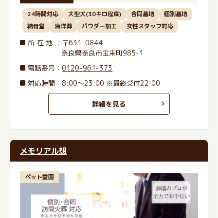
24時間対応
大型犬(30キロ程度)
合同墓地
個別墓地
納骨堂
海洋葬
パウダー加工
女性スタッフ対応
所在地
：〒631-0844
奈良県奈良市宝来町985-1
電話番号
：
0120-961-373
対応時間：8:00～23:00 ※最終受付22:00
詳細を見る
メモリアル想
ペット霊園