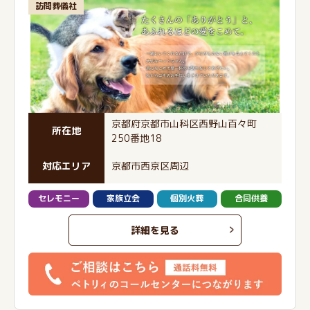
訪問葬儀社
京都府京都市山科区西野山百々町
所在地
250番地18
対応エリア
京都市西京区周辺
セレモニー
家族立会
個別火葬
合同供養
詳細を見る