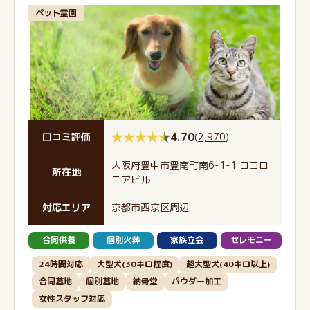
ペット霊園
4.70
(
2,970
)
口コミ評価
大阪府豊中市豊南町南6-1-1 ココロ
所在地
ニアビル
対応エリア
京都市西京区周辺
合同供養
個別火葬
家族立会
セレモニー
24時間対応
大型犬(30キロ程度)
超大型犬(40キロ以上)
合同墓地
個別墓地
納骨堂
パウダー加工
女性スタッフ対応