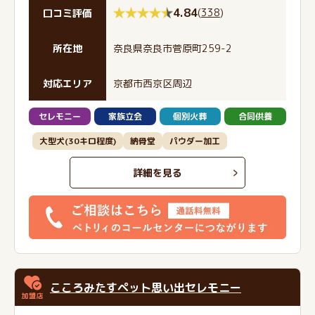
4.84
(
338
)
口コミ評価
所在地
奈良県奈良市菅原町259-2
対応エリア
京都市西京区周辺
セレモニー
家族立会
個別火葬
合同供養
大型犬(30キロ程度)
納骨堂
パウダー加工
詳細を見る
こころみたすペット思い出セレモニー