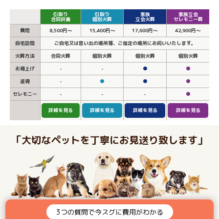
引取り
引取り
家族
家族立会
合同供養
個別火葬
立会火葬
セレモニー葬
費用
8,500円～
15,400円～
17,600円～
42,900円～
自宅訪問
ご自宅又は思い出の場所等、ご指定の場所にお伺いいたします。
火葬方法
合同火葬
個別火葬
個別火葬
個別火葬
お骨上げ
-
-
●
●
返骨
-
●
●
●
セレモニー
-
-
-
●
詳細を見る
詳細を見る
詳細を見る
詳細を見る
「大切なペットを丁寧にお見送り致します」
3つの質問で今スグに費用がわかる