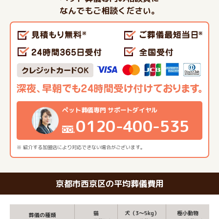
なんでもご相談ください。
ペット葬儀専門 サポートダイヤル
0120-400-535
※ 紹介する加盟店により対応できない場合がございます。
京都市西京区の平均葬儀費用
猫
犬（3～5kg）
極小動物
葬儀の種類