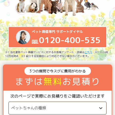
ペット葬儀専門 サポートダイヤル
0120-400-535
※1 当社運営ペット葬儀サービスに対するお客様アンケート：詳細は
こちら
※2 2024年
12月末時点 ※3 紹介する加盟店により対応できない場合がございます。
3つの質問で今スグに費用がわかる
まずは
無料
お見積り
次のページで実際にお見積りをご確認いただけます