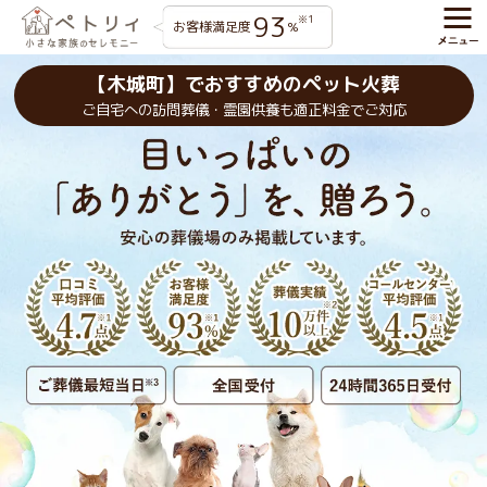
93
※1
お客様満足度
%
【木城町】でおすすめのペット火葬
ご自宅への訪問葬儀・霊園供養も適正料金でご対応