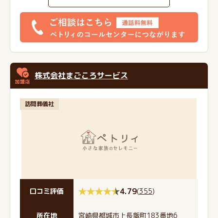
株式会社まごころサービス
訪問葬儀社
4.79
(
355
)
口コミ評価
所在地
宮崎県都城市上長飯町183番地6