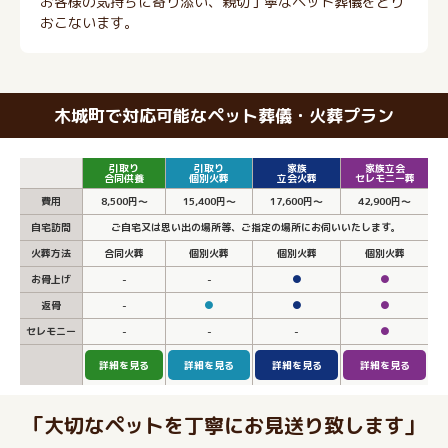
お客様の気持ちに寄り添い、親切丁寧なペット葬儀をとり
おこないます。
木城町で対応可能なペット葬儀・火葬プラン
引取り
引取り
家族
家族立会
合同供養
個別火葬
立会火葬
セレモニー葬
費用
8,500円～
15,400円～
17,600円～
42,900円～
自宅訪問
ご自宅又は思い出の場所等、ご指定の場所にお伺いいたします。
火葬方法
合同火葬
個別火葬
個別火葬
個別火葬
お骨上げ
-
-
●
●
返骨
-
●
●
●
セレモニー
-
-
-
●
詳細を見る
詳細を見る
詳細を見る
詳細を見る
「大切なペットを丁寧にお見送り致します」