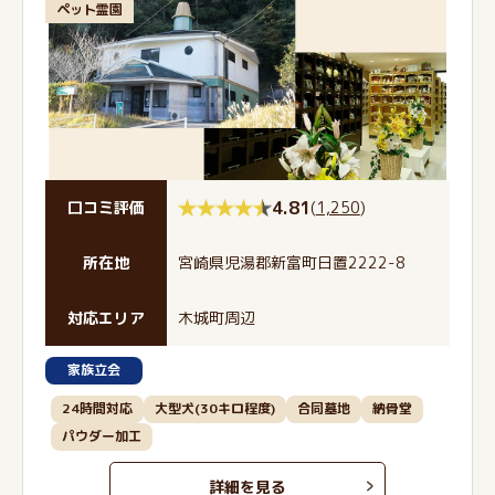
ペット霊園
4.81
(
1,250
)
口コミ評価
所在地
宮崎県児湯郡新富町日置2222-8
対応エリア
木城町周辺
家族立会
24時間対応
大型犬(30キロ程度)
合同墓地
納骨堂
パウダー加工
詳細を見る