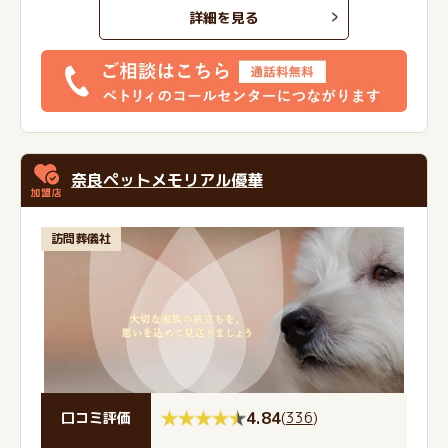
詳細を見る
奈良ペットメモリアル優華
訪問葬儀社
4.84
(
336
)
口コミ評価