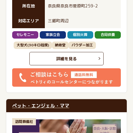
所在地
奈良県奈良市菅原町259-2
対応エリア
三郷町周辺
セレモニー
家族立会
個別火葬
合同供養
大型犬(30キロ程度)
納骨堂
パウダー加工
詳細を見る
ペット・エンジェル・ママ
訪問葬儀社