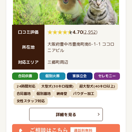
4.70
(
2,952
)
口コミ評価
大阪府豊中市豊南町南6-1-1 ココロ
所在地
ニアビル
対応エリア
三郷町周辺
合同供養
個別火葬
家族立会
セレモニー
24時間対応
大型犬(30キロ程度)
超大型犬(40キロ以上)
合同墓地
個別墓地
納骨堂
パウダー加工
女性スタッフ対応
詳細を見る