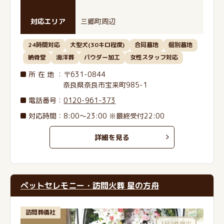
対応エリア
三郷町周辺
24時間対応
大型犬(30キロ程度)
合同墓地
個別墓地
納骨堂
海洋葬
パウダー加工
女性スタッフ対応
所在地
：〒631-0844
奈良県奈良市宝来町985-1
電話番号
：
0120-961-373
対応時間：8:00～23:00 ※最終受付22:00
詳細を見る
ペットセレモニー・訪問火葬 星の方舟
訪問葬儀社