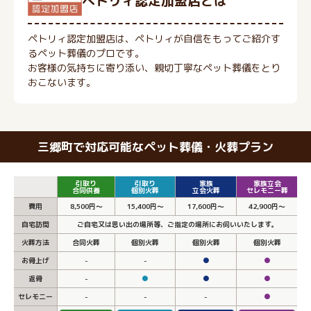
ぺトリィ認定加盟店とは
ペトリィ認定加盟店は、ペトリィが自信をもってご紹介す
るペット葬儀のプロです。
お客様の気持ちに寄り添い、親切丁寧なペット葬儀をとり
おこないます。
三郷町で対応可能なペット葬儀・火葬プラン
引取り
引取り
家族
家族立会
合同供養
個別火葬
立会火葬
セレモニー葬
費用
8,500円～
15,400円～
17,600円～
42,900円～
自宅訪問
ご自宅又は思い出の場所等、ご指定の場所にお伺いいたします。
火葬方法
合同火葬
個別火葬
個別火葬
個別火葬
お骨上げ
-
-
●
●
返骨
-
●
●
●
セレモニー
-
-
-
●