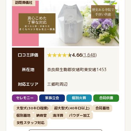
訪問葬儀社
4.66
(
1,648
)
口コミ評価
所在地
奈良県生駒郡安堵町東安堵1453
対応エリア
三郷町周辺
セレモニー
家族立会
個別火葬
合同供養
大型犬(30キロ程度)
超大型犬(40キロ以上)
合同墓地
個別墓地
納骨堂
海洋葬
パウダー加工
女性スタッフ対応