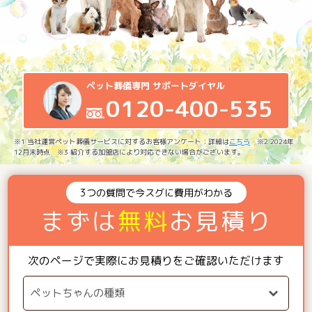
ペット葬儀専門 サポートダイヤル
0120-400-535
※1 当社運営ペット葬儀サービスに対するお客様アンケート：詳細は
こちら
※2 2024年
12月末時点 ※3 紹介する加盟店により対応できない場合がございます。
3つの質問で今スグに費用がわかる
まずは
無料
お見積り
次のページで実際にお見積りをご確認いただけます