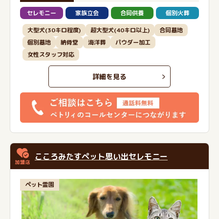
セレモニー
家族立会
合同供養
個別火葬
大型犬(30キロ程度)
超大型犬(40キロ以上)
合同墓地
個別墓地
納骨堂
海洋葬
パウダー加工
女性スタッフ対応
詳細を見る
こころみたすペット思い出セレモニー
ペット霊園