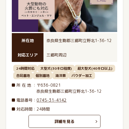
所在地
奈良県生駒郡三郷町立野北1-36-12
対応エリア
三郷町周辺
24時間対応
大型犬(30キロ程度)
超大型犬(40キロ以上)
合同墓地
個別墓地
海洋葬
パウダー加工
所在地
：〒636-0821
奈良県生駒郡三郷町立野北1-36-12
電話番号
：
0745-31-4142
対応時間：24時間
詳細を見る