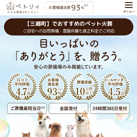
93
※1
お客様満足度
%
【三郷町】でおすすめのペット火葬
ご自宅への訪問葬儀・霊園供養も適正料金でご対応