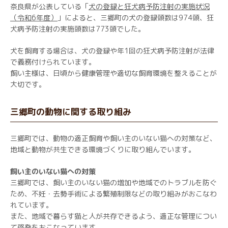
奈良県が公表している「
犬の登録と狂犬病予防注射の実施状況
（令和6年度）
」によると、三郷町の犬の登録頭数は974頭、狂
犬病予防注射の実施頭数は773頭でした。
犬を飼育する場合は、犬の登録や年1回の狂犬病予防注射が法律
で義務付けられています。
飼い主様は、日頃から健康管理や適切な飼育環境を整えることが
大切です。
三郷町の動物に関する取り組み
三郷町では、動物の適正飼育や飼い主のいない猫への対策など、
地域と動物が共生できる環境づくりに取り組んでいます。
飼い主のいない猫への対策
三郷町では、飼い主のいない猫の増加や地域でのトラブルを防ぐ
ため、不妊・去勢手術による繁殖制限などの取り組みがおこなわ
れています。
また、地域で暮らす猫と人が共存できるよう、適正な管理につい
て啓発をおこなっています。