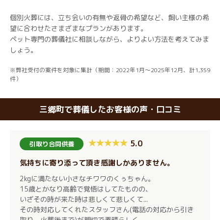
個別火葬には、立ち会いの有無や返骨の希望など、飼い主様の希
望に合わせたさまざまなプランがあります。
ペット専門の葬儀社に相談しながら、よりよい方法を考えてみま
しょう。
※弊社受付の案件を対象に集計（期間：2022年1月～2025年12月、計1,359
件）
三郷町で葬儀したお客様の声・口コミ
5.0
引取り合同供養
気持ちに寄り添って頂き感謝しかありません。
2kgに満たない小さなチワワのくぅちゃん。
15歳とかなり高齢で覚悟はしてたものの、
いざその時が来た時は悲しくて悲しくて...
その時対応してくれたスタッフさん(電話の対応から引き
取り、火葬後まで)が親切で素晴らしく、