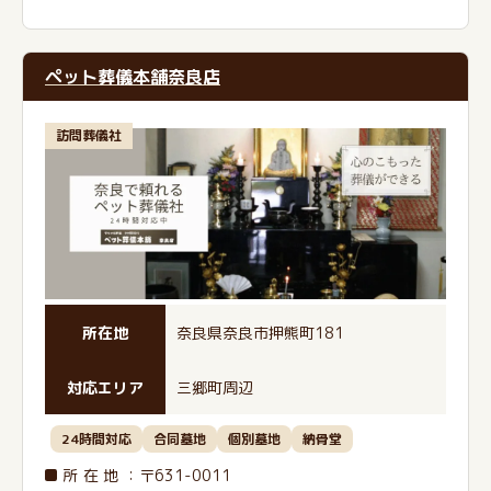
ペット葬儀本舗奈良店
訪問葬儀社
所在地
奈良県奈良市押熊町181
対応エリア
三郷町周辺
24時間対応
合同墓地
個別墓地
納骨堂
所在地
：〒631-0011