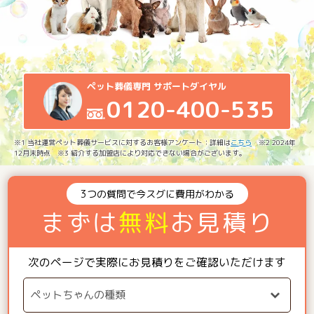
ペット葬儀専門 サポートダイヤル
0120-400-535
※1 当社運営ペット葬儀サービスに対するお客様アンケート：詳細は
こちら
※2 2024年
12月末時点 ※3 紹介する加盟店により対応できない場合がございます。
3つの質問で今スグに費用がわかる
まずは
無料
お見積り
次のページで実際にお見積りをご確認いただけます