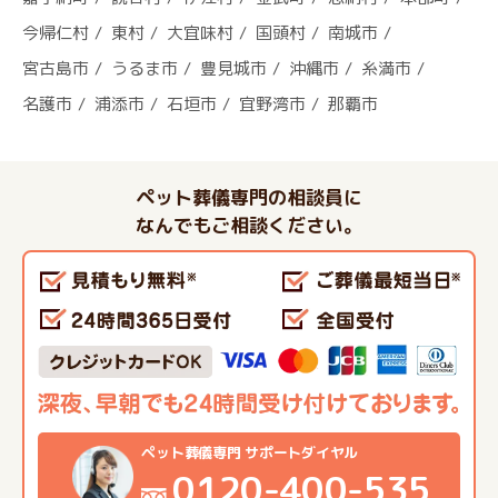
今帰仁村
東村
大宜味村
国頭村
南城市
宮古島市
うるま市
豊見城市
沖縄市
糸満市
名護市
浦添市
石垣市
宜野湾市
那覇市
ペット葬儀専門の相談員に
なんでもご相談ください。
ペット葬儀専門 サポートダイヤル
0120-400-535