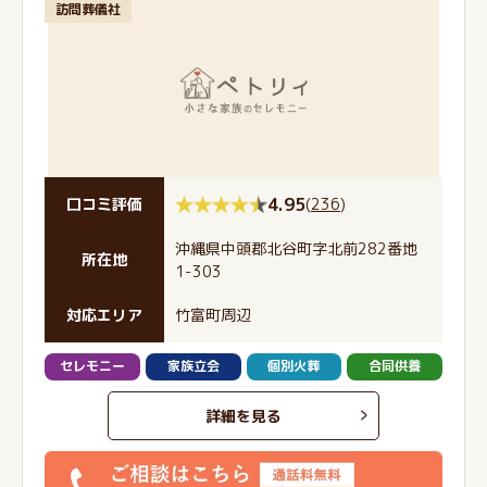
訪問葬儀社
4.95
(
236
)
口コミ評価
沖縄県中頭郡北谷町字北前282番地
所在地
1-303
対応エリア
竹富町周辺
セレモニー
家族立会
個別火葬
合同供養
詳細を見る