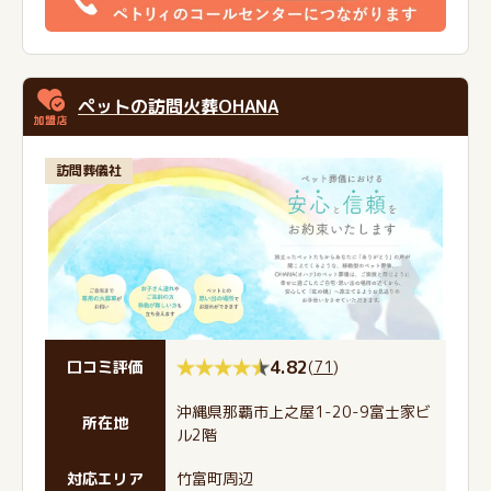
ペットの訪問火葬OHANA
訪問葬儀社
4.82
(
71
)
口コミ評価
沖縄県那覇市上之屋1-20-9富士家ビ
所在地
ル2階
対応エリア
竹富町周辺