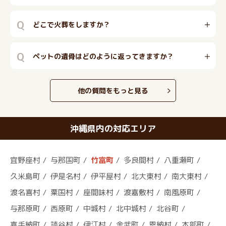
Q
どこで火葬をしますか？
Q
ペットの遺骨はどのように返ってきますか？
他の質問をもっと見る
沖縄県内の対応エリア
宜野座村
与那国町
竹富町
多良間村
八重瀬町
久米島町
伊是名村
伊平屋村
北大東村
南大東村
渡名喜村
粟国村
座間味村
渡嘉敷村
南風原町
与那原町
西原町
中城村
北中城村
北谷町
嘉手納町
読谷村
伊江村
金武町
恩納村
本部町