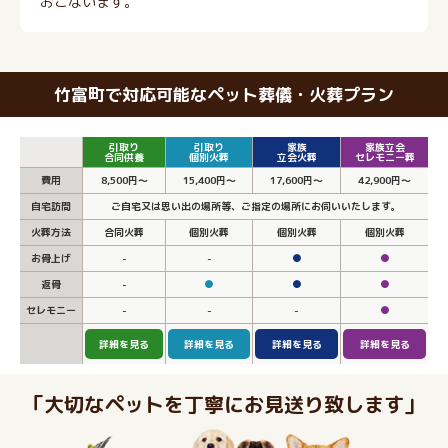
おこないます。
竹富町で対応可能なペット葬儀・火葬プラン
引取り
引取り
家族
家族立会
合同供養
個別火葬
立会火葬
セレモニー葬
費用
8,500円～
15,400円～
17,600円～
42,900円～
自宅訪問
ご自宅又は思い出の場所等、ご指定の場所にお伺いいたします。
火葬方法
合同火葬
個別火葬
個別火葬
個別火葬
お骨上げ
-
-
●
●
返骨
-
●
●
●
セレモニー
-
-
-
●
詳細を見る
詳細を見る
詳細を見る
詳細を見る
「大切なペットを丁寧にお見送り致します」