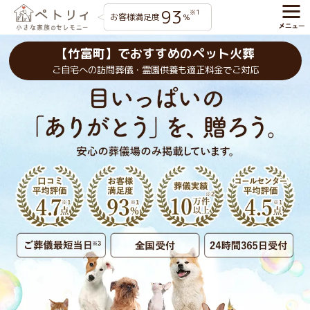
93
※1
お客様満足度
%
【竹富町】でおすすめのペット火葬
ご自宅への訪問葬儀・霊園供養も適正料金でご対応