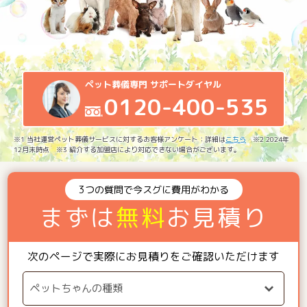
ペット葬儀専門 サポートダイヤル
0120-400-535
※1 当社運営ペット葬儀サービスに対するお客様アンケート：詳細は
こちら
※2 2024年
12月末時点 ※3 紹介する加盟店により対応できない場合がございます。
3つの質問で今スグに費用がわかる
まずは
無料
お見積り
次のページで実際にお見積りをご確認いただけます