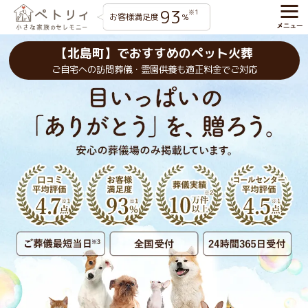
93
※1
お客様満足度
%
【北島町】でおすすめのペット火葬
ご自宅への訪問葬儀・霊園供養も適正料金でご対応