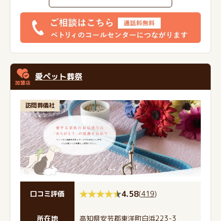
愛ペット葬祭
訪問葬儀社
4.58
(
419
)
口コミ評価
所在地
高知県安芸郡東洋町白浜223-3