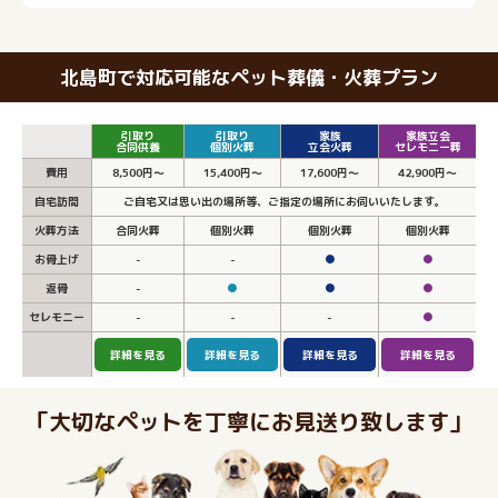
北島町で対応可能なペット葬儀・火葬プラン
引取り
引取り
家族
家族立会
合同供養
個別火葬
立会火葬
セレモニー葬
費用
8,500円～
15,400円～
17,600円～
42,900円～
自宅訪問
ご自宅又は思い出の場所等、ご指定の場所にお伺いいたします。
火葬方法
合同火葬
個別火葬
個別火葬
個別火葬
お骨上げ
-
-
●
●
返骨
-
●
●
●
セレモニー
-
-
-
●
詳細を見る
詳細を見る
詳細を見る
詳細を見る
「大切なペットを丁寧にお見送り致します」