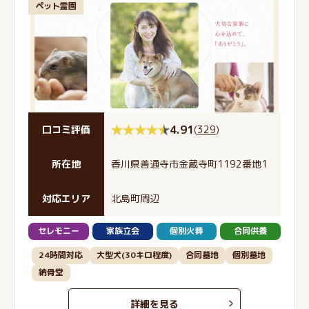
ペット霊園
4.91
(
329
)
口コミ評価
所在地
香川県善通寺市金蔵寺町1192番地1
対応エリア
北島町周辺
セレモニー
家族立会
個別火葬
合同供養
24時間対応
大型犬(30キロ程度)
合同墓地
個別墓地
納骨堂
詳細を見る