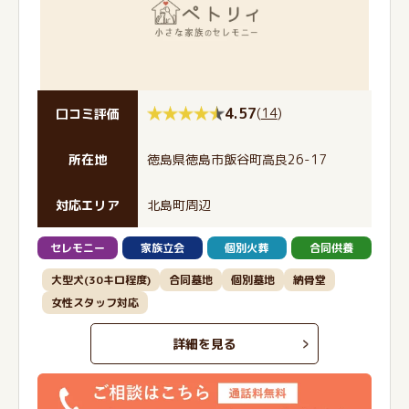
4.57
(
14
)
口コミ評価
所在地
徳島県徳島市飯谷町高良26-17
対応エリア
北島町周辺
セレモニー
家族立会
個別火葬
合同供養
大型犬(30キロ程度)
合同墓地
個別墓地
納骨堂
女性スタッフ対応
詳細を見る