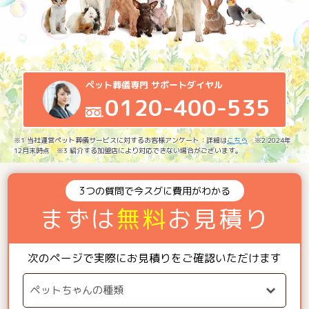
ペット葬儀専門 サポートダイヤル
0120-400-535
※1 当社運営ペット葬儀サービスに対するお客様アンケート：詳細は
こちら
※2 2024年
12月末時点 ※3 紹介する加盟店により対応できない場合がございます。
3つの質問で今スグに費用がわかる
まずは
無料
お見積り
次のページで実際にお見積りをご確認いただけます