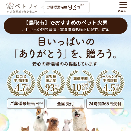
93
※1
お客様満足度
%
【鳥取市】でおすすめのペット火葬
ご自宅への訪問葬儀・霊園供養も適正料金でご対応