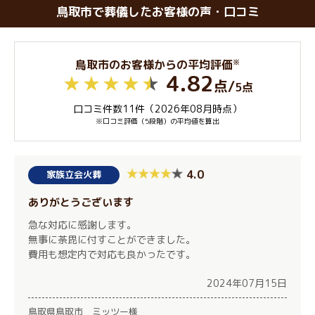
鳥取市で葬儀したお客様の声・口コミ
※
鳥取市のお客様からの平均評価
4.82
点
/
5点
口コミ件数11件（2026年08月時点）
※口コミ評価（5段階）の平均値を算出
4.0
家族立会火葬
ありがとうございます
急な対応に感謝します。
無事に荼毘に付すことができました。
費用も想定内で対応も良かったです。
2024年07月15日
鳥取県鳥取市 ミッツー様