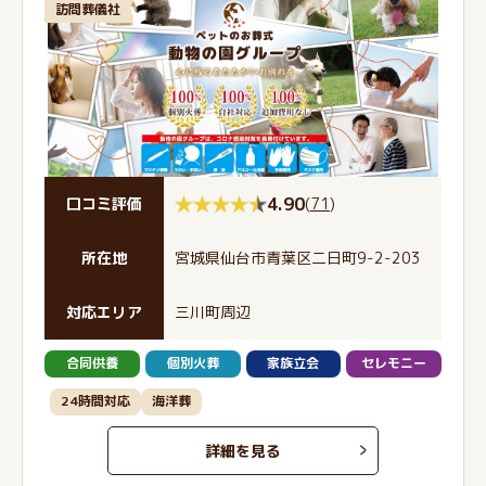
訪問葬儀社
4.90
(
71
)
口コミ評価
所在地
宮城県仙台市青葉区二日町9-2-203
対応エリア
三川町周辺
合同供養
個別火葬
家族立会
セレモニー
24時間対応
海洋葬
詳細を見る