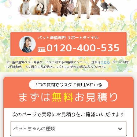
ペット葬儀専門 サポートダイヤル
0120-400-535
※1 当社運営ペット葬儀サービスに対するお客様アンケート：詳細は
こちら
※2 2024年
12月末時点 ※3 紹介する加盟店により対応できない場合がございます。
3つの質問で今スグに費用がわかる
まずは
無料
お見積り
次のページで実際にお見積りをご確認いただけます