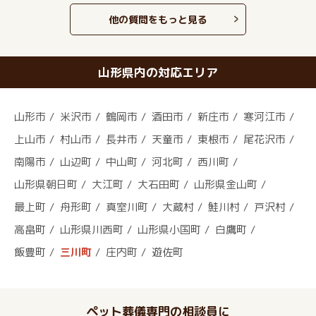
他の質問をもっと見る
山形県内の対応エリア
山形市
米沢市
鶴岡市
酒田市
新庄市
寒河江市
上山市
村山市
長井市
天童市
東根市
尾花沢市
南陽市
山辺町
中山町
河北町
西川町
山形県朝日町
大江町
大石田町
山形県金山町
最上町
舟形町
真室川町
大蔵村
鮭川村
戸沢村
高畠町
山形県川西町
山形県小国町
白鷹町
飯豊町
三川町
庄内町
遊佐町
ペット葬儀専門の相談員に