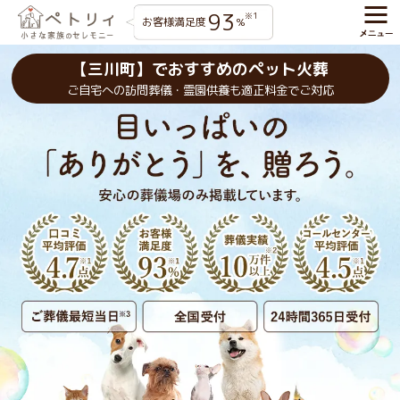
93
※1
お客様満足度
%
【三川町】でおすすめのペット火葬
ご自宅への訪問葬儀・霊園供養も適正料金でご対応