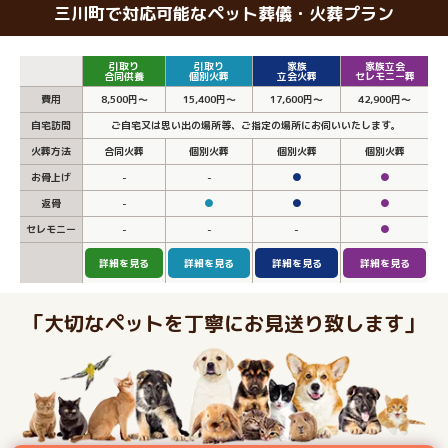
三川町で対応可能なペット葬儀・火葬プラン
引取り
引取り
家族
家族立会
合同供養
個別火葬
立会火葬
セレモニー葬
費用
8,500円～
15,400円～
17,600円～
42,900円～
自宅訪問
ご自宅又は思い出の場所等、ご指定の場所にお伺いいたします。
火葬方法
合同火葬
個別火葬
個別火葬
個別火葬
お骨上げ
-
-
●
●
返骨
-
●
●
●
セレモニー
-
-
-
●
詳細を見る
詳細を見る
詳細を見る
詳細を見る
「大切なペットを丁寧にお見送り致します」