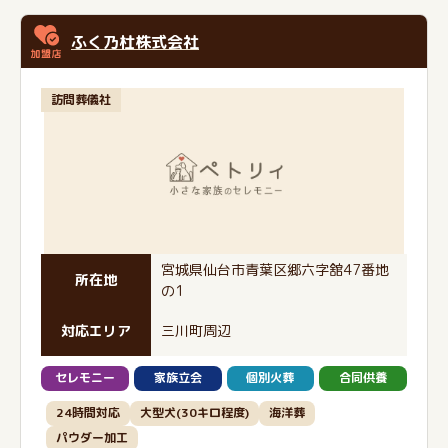
ふく乃杜株式会社
訪問葬儀社
宮城県仙台市青葉区郷六字舘47番地
所在地
の1
対応エリア
三川町周辺
セレモニー
家族立会
個別火葬
合同供養
24時間対応
大型犬(30キロ程度)
海洋葬
パウダー加工