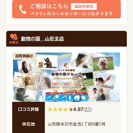
動物の園 山形支店
訪問葬儀社
4.87
(
31
)
口コミ評価
所在地
山形県米沢市金池2丁目8番5号