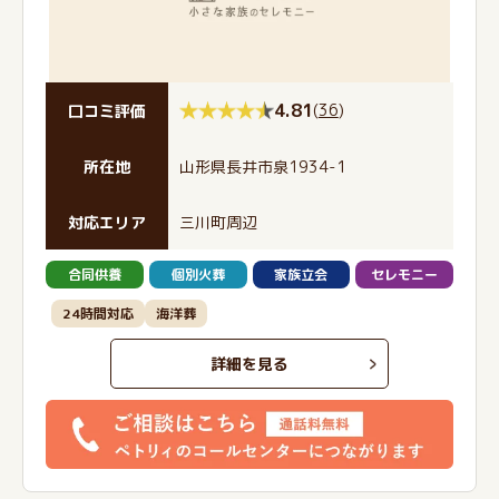
4.81
(
36
)
口コミ評価
所在地
山形県長井市泉1934-1
対応エリア
三川町周辺
合同供養
個別火葬
家族立会
セレモニー
24時間対応
海洋葬
詳細を見る