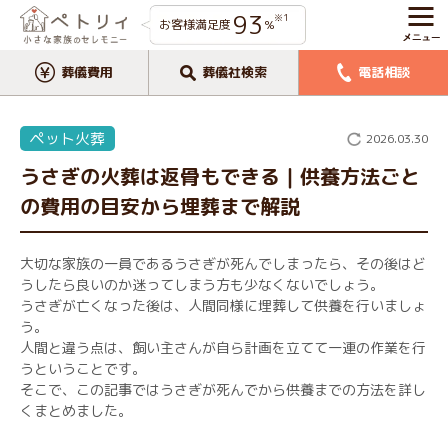
93
※1
お客様満足度
%
葬儀費用
葬儀社検索
電話相談
ペット火葬
2026.03.30
うさぎの火葬は返骨もできる｜供養方法ごと
の費用の目安から埋葬まで解説
大切な家族の一員であるうさぎが死んでしまったら、その後はど
うしたら良いのか迷ってしまう方も少なくないでしょう。
うさぎが亡くなった後は、人間同様に埋葬して供養を行いましょ
う。
人間と違う点は、飼い主さんが自ら計画を立てて一連の作業を行
うということです。
そこで、この記事ではうさぎが死んでから供養までの方法を詳し
くまとめました。