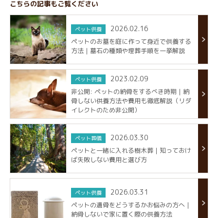
こちらの記事もご覧ください
2026.02.16
ペット供養
ペットのお墓を庭に作って身近で供養する
方法｜墓石の種類や埋葬手順を一挙解説
2023.02.09
ペット供養
非公開: ペットの納骨をするべき時期｜納
骨しない供養方法や費用も徹底解説（リダ
イレクトのため非公開）
2026.03.30
ペット葬儀
ペットと一緒に入れる樹木葬｜知っておけ
ば失敗しない費用と選び方
2026.03.31
ペット供養
ペットの遺骨をどうするかお悩みの方へ｜
納骨しないで家に置く際の供養方法