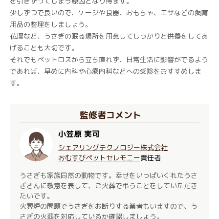
を引きずってしまう原因となり得ます。
少しずつで良いので、ケージや食器、おもちゃ、エサなどの飼育
用品の整理をしましょう。
仏壇など、うさぎの眠る場所を用意してしっかりと供養をしてあ
げることも大切です。
それでもペットロスから立ち直れず、日常生活に影響がでるよう
であれば、早めに内科や心療内科などへの受診をおすすめしま
す。
監修者コメント
小笠原 実可
シェアリングテクノロジー株式会社
おむすびペットセレモニー
責任者
うさぎも家族同然の動物です。幸せをいっぱいくれたうさ
ぎさんに敬意を表して、ご火葬で弔うことをしていただき
たいです。
火葬炉の問題でうさぎをお断りする業者もいますので、う
さぎの火葬を対応しているか確認しましょう。