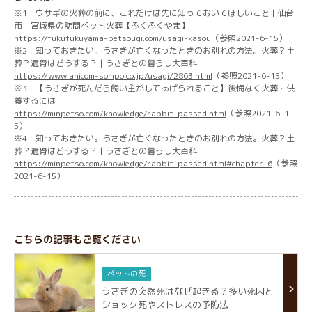
※1：ウサギの火葬の前に、これだけは先に知っておいてほしいこと | 仙台
市・宮城県の訪問ペット火葬【ふくふくやま】
https://fukufukuyama-petsougi.com/usagi-kasou
（参照2021-6-15）
※2：知っておきたい。うさぎが亡くなったときのお別れの方法。火葬？土
葬？遺骨はどうする？ | うさぎとの暮らし大百科
https://www.anicom-sompo.co.jp/usagi/2863.html
（参照2021-6-15）
※3：【うさぎが死んだら飼い主がしてあげられること】後悔なく火葬・供
養するには
https://minpetso.com/knowledge/rabbit-passed.html
（参照2021-6-1
5）
※4：知っておきたい。うさぎが亡くなったときのお別れの方法。火葬？土
葬？遺骨はどうする？ | うさぎとの暮らし大百科
https://minpetso.com/knowledge/rabbit-passed.html#chapter-6
（参照
2021-6-15）
こちらの記事もご覧ください
ペットの死
うさぎの突然死はなぜ起きる？多い死因と
ショック死やストレスの予防法