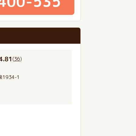
400-535
4.81
(
36
)
934-1