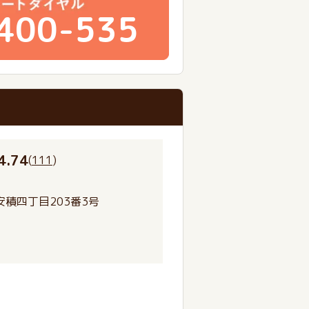
400-535
4.74
(
111
)
積四丁目203番3号