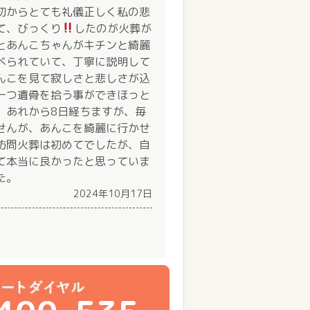
初からとても礼儀正しく私の悲
て、びっくり
したのが火葬が
とあんこちゃんがキチンと綺麗
べられていて、丁寧に説明して
んこを見て寂しさと悲しさが込
一つ遺骨を拾う事ができほっと
。あれから8日経ちますが、毎
せんが、あんこを綺麗に行かせ
訪問火葬は初めてでしたが、自
て本当に良かったと思っていま
た。
2024年10月17日
）