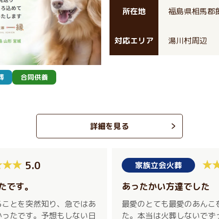
所在地
福島県相馬郡
対応エリア
湯川村周辺
葬
合同供養
詳細を見る
5.0
家族立会火葬
たです。
あったかい方達でした
ることを突然知り、急ではあ
最愛のとても最愛のあんこ
かったです。予想もしない日
た。本当は火葬しないでず