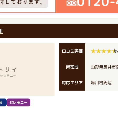
0120-
I
口コミ評価
所在地
山形県長井市泉1
対応エリア
湯川村周辺
会
セレモニー