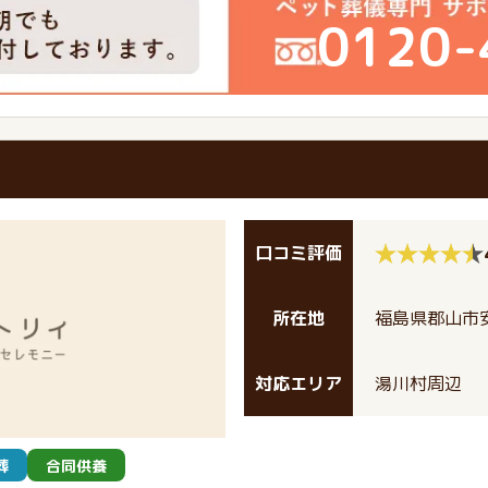
0120-
口コミ評価
所在地
福島県郡山市安
対応エリア
湯川村周辺
葬
合同供養