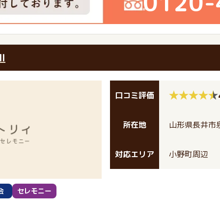
0120-
I
口コミ評価
所在地
山形県長井市泉1
対応エリア
小野町周辺
会
セレモニー