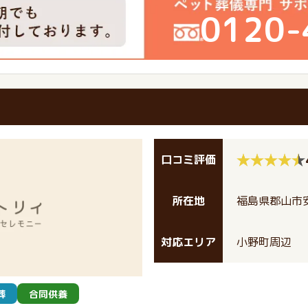
0120-
口コミ評価
所在地
福島県郡山市安
対応エリア
小野町周辺
葬
合同供養