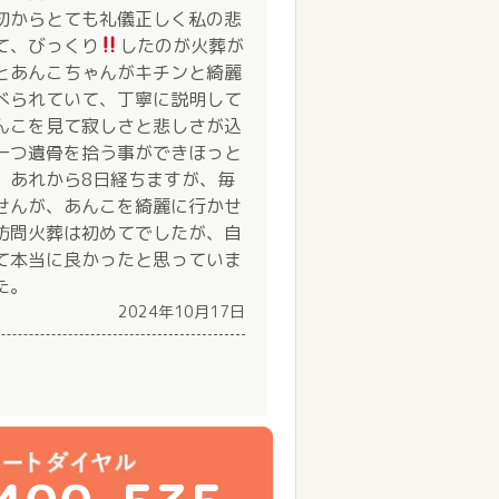
初からとても礼儀正しく私の悲
て、びっくり
したのが火葬が
とあんこちゃんがキチンと綺麗
べられていて、丁寧に説明して
んこを見て寂しさと悲しさが込
一つ遺骨を拾う事ができほっと
。あれから8日経ちますが、毎
せんが、あんこを綺麗に行かせ
訪問火葬は初めてでしたが、自
て本当に良かったと思っていま
た。
2024年10月17日
）