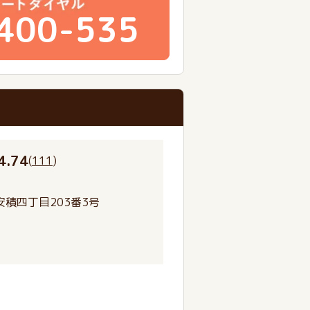
400-535
4.74
(
111
)
積四丁目203番3号