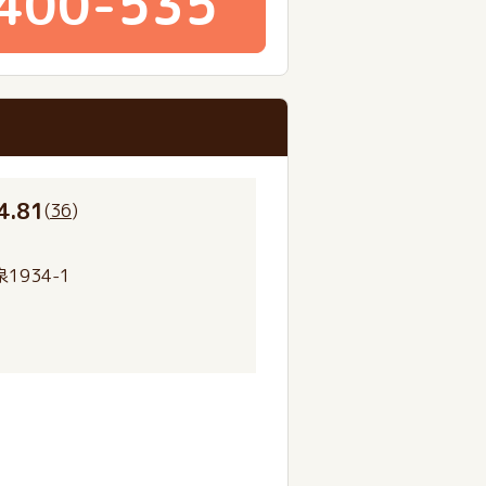
400-535
4.81
(
36
)
934-1