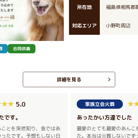
所在地
福島県相馬郡
対応エリア
小野町周辺
葬
合同供養
詳細を見る
5.0
家族立会火葬
たです。
あったかい方達でした
ることを突然知り、急ではあ
最愛のとても最愛のあんこ
かったです。予想もしない日
た。本当は火葬しないでず