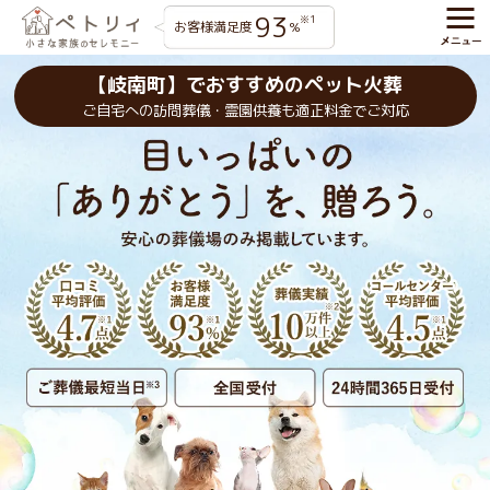
93
※1
お客様満足度
%
【岐南町】でおすすめのペット火葬
ご自宅への訪問葬儀・霊園供養も適正料金でご対応