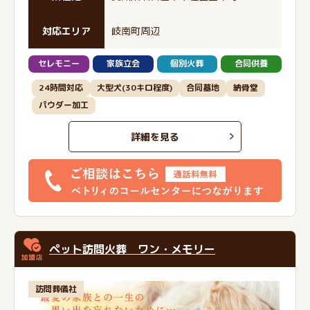
対応エリア
岐南町周辺
セレモニー
家族立会
個別火葬
合同供養
24時間対応
大型犬(30キロ程度)
合同墓地
納骨堂
パウダー加工
詳細を見る
ペット訪問火葬 ワン・メモリー
訪問葬儀社