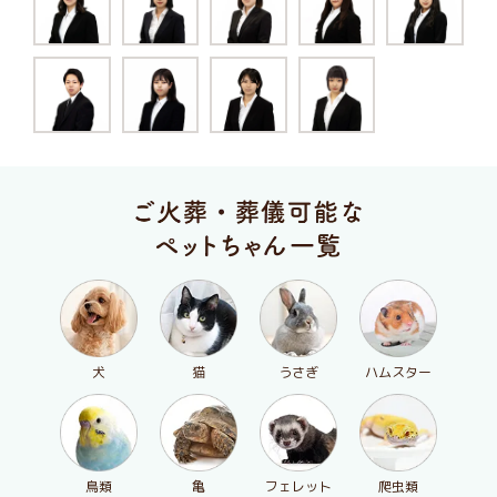
犬
猫
うさぎ
ハムスター
鳥類
亀
フェレット
爬虫類