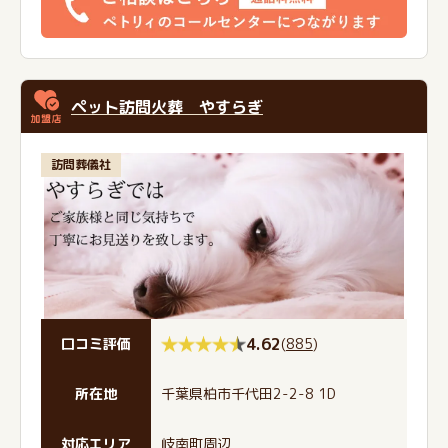
ペット訪問火葬 やすらぎ
訪問葬儀社
4.62
(
885
)
口コミ評価
所在地
千葉県柏市千代田2-2-8 1D
対応エリア
岐南町周辺