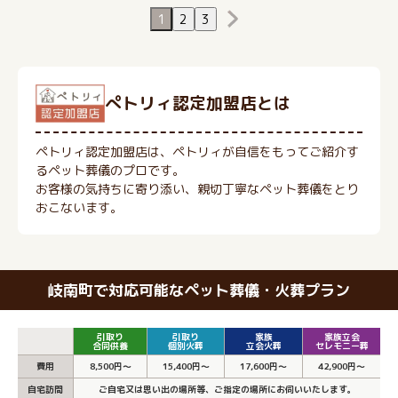
1
2
3
ぺトリィ認定加盟店とは
ペトリィ認定加盟店は、ペトリィが自信をもってご紹介す
るペット葬儀のプロです。
お客様の気持ちに寄り添い、親切丁寧なペット葬儀をとり
おこないます。
岐南町で対応可能なペット葬儀・火葬プラン
引取り
引取り
家族
家族立会
合同供養
個別火葬
立会火葬
セレモニー葬
費用
8,500円～
15,400円～
17,600円～
42,900円～
自宅訪問
ご自宅又は思い出の場所等、ご指定の場所にお伺いいたします。