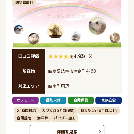
訪問葬儀社
4.93
(
15
)
口コミ評価
所在地
岐阜県岐阜市津島町4-68
対応エリア
岐南町周辺
セレモニー
個別火葬
合同供養
家族立会
24時間対応
大型犬(30キロ程度)
超大型犬(40キロ以上)
合同墓地
海洋葬
パウダー加工
詳細を見る