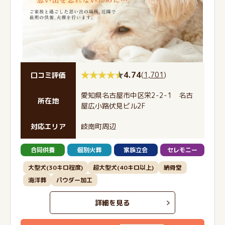
4.74
(
1,701
)
口コミ評価
愛知県名古屋市中区栄2-2-1 名古
所在地
屋広小路伏見ビル2F
対応エリア
岐南町周辺
合同供養
個別火葬
家族立会
セレモニー
大型犬(30キロ程度)
超大型犬(40キロ以上)
納骨堂
海洋葬
パウダー加工
詳細を見る