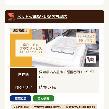
ペット火葬SAKURA名古屋店
訪問葬儀社
愛知県名古屋市千種区春岡1-19-53
所在地
F3
対応エリア
岐南町周辺
家族立会
合同供養
24時間対応
大型犬(30キロ程度)
超大型犬(40キロ以上)