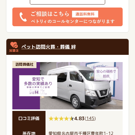
ペット訪問火葬・葬儀 絆
訪問葬儀社
4.83
(
145
)
口コミ評価
所在地
愛知県名古屋市千種区豊年町1-12