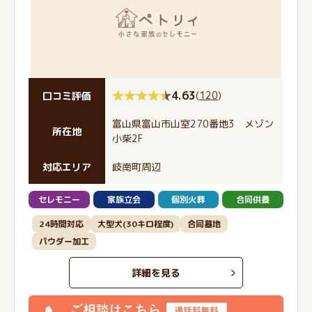
4.63
(
120
)
口コミ評価
富山県富山市山室270番地3 メゾン
所在地
小柴2F
対応エリア
岐南町周辺
セレモニー
家族立会
個別火葬
合同供養
24時間対応
大型犬(30キロ程度)
合同墓地
パウダー加工
詳細を見る