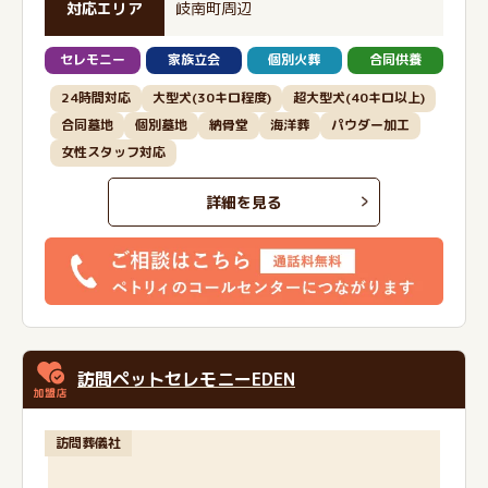
対応エリア
岐南町周辺
セレモニー
家族立会
個別火葬
合同供養
24時間対応
大型犬(30キロ程度)
超大型犬(40キロ以上)
合同墓地
個別墓地
納骨堂
海洋葬
パウダー加工
女性スタッフ対応
詳細を見る
訪問ペットセレモニーEDEN
訪問葬儀社