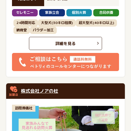
セレモニー
家族立会
個別火葬
合同供養
24時間対応
大型犬(30キロ程度)
超大型犬(40キロ以上)
納骨堂
パウダー加工
詳細を見る
株式会社ノアの杜
訪問葬儀社