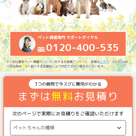
ペット葬儀専門 サポートダイヤル
0120-400-535
※1 当社運営ペット葬儀サービスに対するお客様アンケート：詳細は
こちら
※2 2024年
12月末時点 ※3 紹介する加盟店により対応できない場合がございます。
3つの質問で今スグに費用がわかる
まずは
無料
お見積り
次のページで実際にお見積りをご確認いただけます