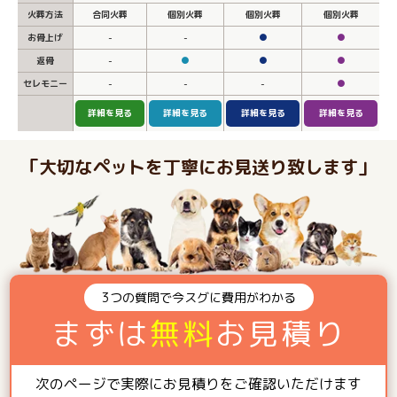
火葬方法
合同火葬
個別火葬
個別火葬
個別火葬
お骨上げ
-
-
●
●
返骨
-
●
●
●
セレモニー
-
-
-
●
詳細を見る
詳細を見る
詳細を見る
詳細を見る
「大切なペットを丁寧にお見送り致します」
3つの質問で今スグに費用がわかる
まずは
無料
お見積り
次のページで実際にお見積りをご確認いただけます