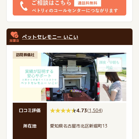
ペットセレモニー いこい
訪問葬儀社
4.73
(
1,504
)
口コミ評価
所在地
愛知県名古屋市北区新堀町13