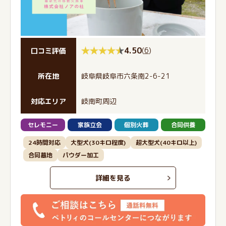
4.50
(
6
)
口コミ評価
所在地
岐阜県岐阜市六条南2-6-21
対応エリア
岐南町周辺
セレモニー
家族立会
個別火葬
合同供養
24時間対応
大型犬(30キロ程度)
超大型犬(40キロ以上)
合同墓地
パウダー加工
詳細を見る