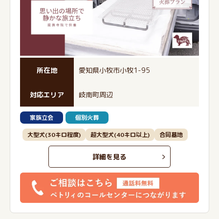
所在地
愛知県小牧市小牧1-95
対応エリア
岐南町周辺
家族立会
個別火葬
大型犬(30キロ程度)
超大型犬(40キロ以上)
合同墓地
詳細を見る