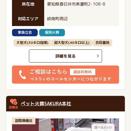
所在地
愛知県春日井市美濃町2-108-8
対応エリア
岐南町周辺
家族立会
個別火葬
大型犬(30キロ程度)
超大型犬(40キロ以上)
合同墓地
詳細を見る
ペット火葬SAKURA本社
訪問葬儀社