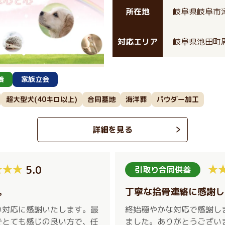
所在地
岐阜県岐阜市津
対応エリア
岐阜県池田町
養
家族立会
超大型犬(40キロ以上)
合同墓地
海洋葬
パウダー加工
詳細を見る
5.0
引取り合同供養
。
丁寧な拾骨連絡に感謝し
い対応に感謝いたします。最
終始穏やかな対応で感謝し
でとても感じの良い方で、任
ました。ありがとうござい