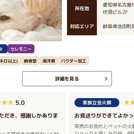
愛知県名古屋市
所在地
伏見ビル2F
対応エリア
岐阜県池田町
会
セレモニー
0キロ以上)
納骨堂
海洋葬
パウダー加工
詳細を見る
5.0
家族立会火葬
ただき、感謝しかありま
お見送りができてよかっ
突然のお別れとペットの火
ショックと悲しみの中、何