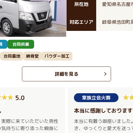
所在地
愛知県名古屋市
対応エリア
岐阜県池田町
葬
合同供養
合同墓地
納骨堂
パウダー加工
詳細を見る
5.0
家族立会火葬
。
本当に感謝しております
、実際に来ていただいた男性
本当に有難う御座いました
の気持ちに寄り添った親身に
き、ゆっくりと愛犬を送っ