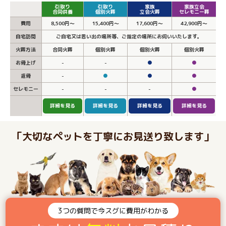
引取り
引取り
家族
家族立会
合同供養
個別火葬
立会火葬
セレモニー葬
費用
8,500円～
15,400円～
17,600円～
42,900円～
自宅訪問
ご自宅又は思い出の場所等、ご指定の場所にお伺いいたします。
火葬方法
合同火葬
個別火葬
個別火葬
個別火葬
お骨上げ
-
-
●
●
返骨
-
●
●
●
セレモニー
-
-
-
●
詳細を見る
詳細を見る
詳細を見る
詳細を見る
「大切なペットを丁寧にお見送り致します」
3つの質問で今スグに費用がわかる