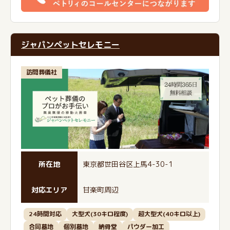
ジャパンペットセレモニー
訪問葬儀社
所在地
東京都世田谷区上馬4-30-1
対応エリア
甘楽町周辺
24時間対応
大型犬(30キロ程度)
超大型犬(40キロ以上)
合同墓地
個別墓地
納骨堂
パウダー加工