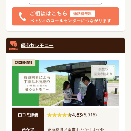
優心セレモニー
訪問葬儀社
4.63
(
5,916
)
口コミ評価
所在地
東京都港区南青山7-3-1 3F/4F