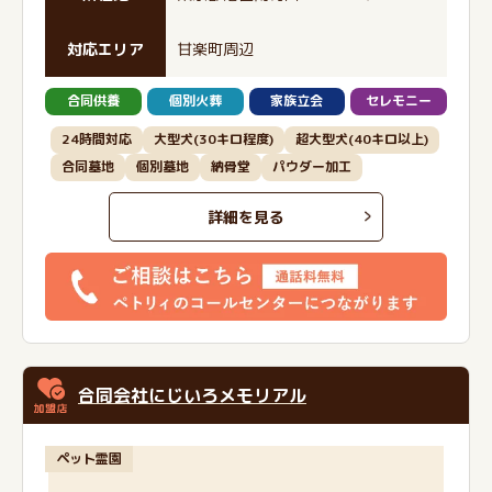
対応エリア
甘楽町周辺
合同供養
個別火葬
家族立会
セレモニー
24時間対応
大型犬(30キロ程度)
超大型犬(40キロ以上)
合同墓地
個別墓地
納骨堂
パウダー加工
詳細を見る
合同会社にじいろメモリアル
ペット霊園