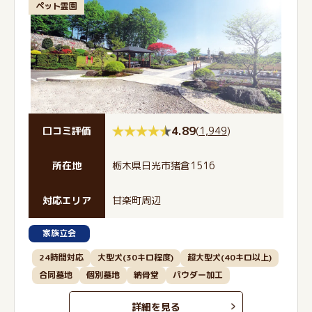
ペット霊園
4.89
(
1,949
)
口コミ評価
所在地
栃木県日光市猪倉1516
対応エリア
甘楽町周辺
家族立会
24時間対応
大型犬(30キロ程度)
超大型犬(40キロ以上)
合同墓地
個別墓地
納骨堂
パウダー加工
詳細を見る