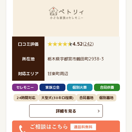
4.52
(
242
)
口コミ評価
所在地
栃木県宇都宮市鶴田町2938-3
対応エリア
甘楽町周辺
セレモニー
家族立会
個別火葬
合同供養
24時間対応
大型犬(30キロ程度)
合同墓地
個別墓地
詳細を見る