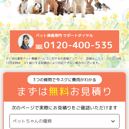
ペット葬儀専門 サポートダイヤル
0120-400-535
※1 当社運営ペット葬儀サービスに対するお客様アンケート：詳細は
こちら
※2 2024年
12月末時点 ※3 紹介する加盟店により対応できない場合がございます。
3つの質問で今スグに費用がわかる
まずは
無料
お見積り
次のページで実際にお見積りをご確認いただけます