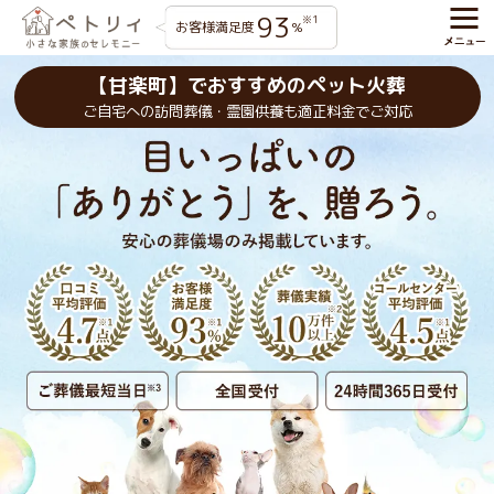
93
※1
お客様満足度
%
【甘楽町】でおすすめのペット火葬
ご自宅への訪問葬儀・霊園供養も適正料金でご対応