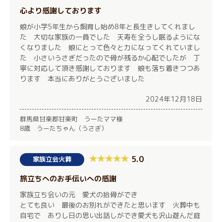
心より感謝しております
娘が小学5年生から飼育し始め8年と長生きしてくれまし
た 大切な家族の一員でした 天寿を全うし眠るようにな
くなりました 娘にとって色々と力になってくれていまし
た 小さいうさぎだったので骨が残るか心配でしたが 丁
寧に対応して頂き感謝しております 娘も落ち着きつつあ
ります 本当にありがとうございました
2024年12月18日
群馬県甘楽郡甘楽町 うーたママ様
8歳 うーたちゃん（うさぎ）
5.0
家族立会火葬
旅立ちへのお手伝いへの感謝
家族立ち会いの元 愛犬の拾骨ができ
とても良い 最後のお別れができたと思います 火葬中も
自宅で ありし日の思い出話しができ愛犬も沢山遊んだ庭