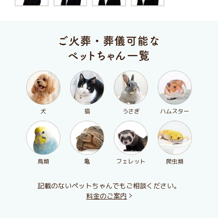
犬
猫
うさぎ
ハムスター
鳥類
亀
フェレット
爬虫類
記載のないペットちゃんでもご相談ください。
料金のご案内