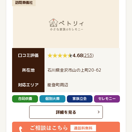
訪問葬儀社
4.68
(
253
)
口コミ評価
所在地
石川県金沢市山の上町20-62
対応エリア
能登町周辺
合同供養
個別火葬
家族立会
セレモニー
詳細を見る