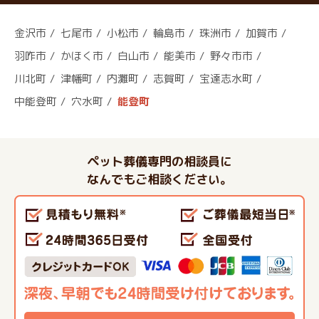
金沢市
七尾市
小松市
輪島市
珠洲市
加賀市
羽咋市
かほく市
白山市
能美市
野々市市
川北町
津幡町
内灘町
志賀町
宝達志水町
中能登町
穴水町
能登町
ペット葬儀専門の相談員に
なんでもご相談ください。