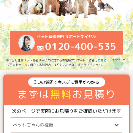
ペット葬儀専門 サポートダイヤル
0120-400-535
※1 当社運営ペット葬儀サービスに対するお客様アンケート：詳細は
こちら
※2 2024年
12月末時点 ※3 紹介する加盟店により対応できない場合がございます。
3つの質問で今スグに費用がわかる
まずは
無料
お見積り
次のページで実際にお見積りをご確認いただけます