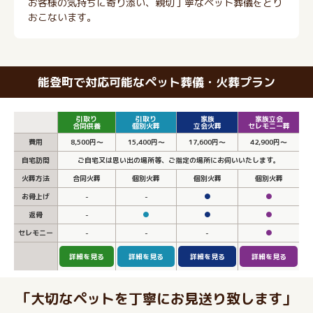
お客様の気持ちに寄り添い、親切丁寧なペット葬儀をとり
おこないます。
能登町で対応可能なペット葬儀・火葬プラン
引取り
引取り
家族
家族立会
合同供養
個別火葬
立会火葬
セレモニー葬
費用
8,500円～
15,400円～
17,600円～
42,900円～
自宅訪問
ご自宅又は思い出の場所等、ご指定の場所にお伺いいたします。
火葬方法
合同火葬
個別火葬
個別火葬
個別火葬
お骨上げ
-
-
●
●
返骨
-
●
●
●
セレモニー
-
-
-
●
詳細を見る
詳細を見る
詳細を見る
詳細を見る
「大切なペットを丁寧にお見送り致します」