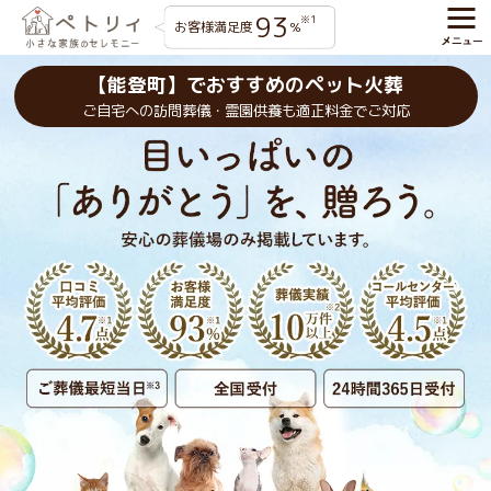
93
※1
お客様満足度
%
【能登町】でおすすめのペット火葬
ご自宅への訪問葬儀・霊園供養も適正料金でご対応