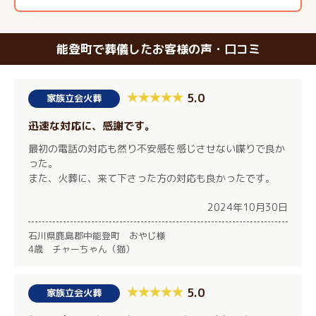
能登町で葬儀したお客様の声・口コミ
5.0
家族立会火葬
迅速な対応に、感謝です。
最初の電話の対応も然り不安感を感じさせない喋りで良か
った。
また、火葬に、来て下さった方の対応も良かったです。
2024年10月30日
石川県鹿島郡中能登町 おやじ様
4歳 チャーちゃん（猫）
5.0
家族立会火葬