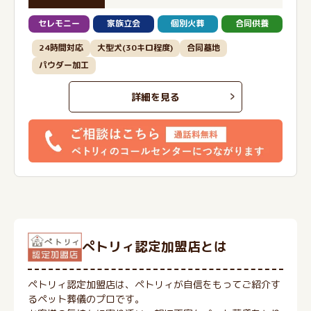
セレモニー
家族立会
個別火葬
合同供養
24時間対応
大型犬(30キロ程度)
合同墓地
パウダー加工
詳細を見る
ぺトリィ認定加盟店とは
ペトリィ認定加盟店は、ペトリィが自信をもってご紹介す
るペット葬儀のプロです。