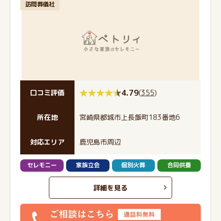
訪問葬儀社
4.79
(
355
)
口コミ評価
所在地
宮崎県都城市上長飯町183番地6
対応エリア
鹿児島市周辺
セレモニー
家族立会
個別火葬
合同供養
詳細を見る