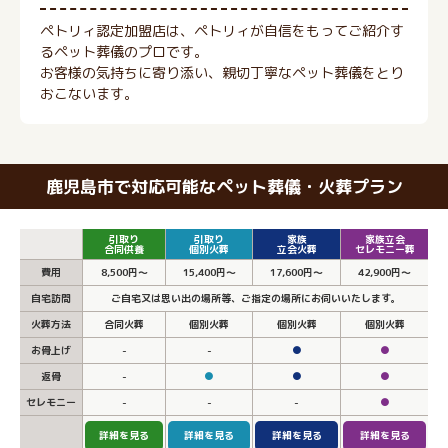
ペトリィ認定加盟店は、ペトリィが自信をもってご紹介す
るペット葬儀のプロです。
お客様の気持ちに寄り添い、親切丁寧なペット葬儀をとり
おこないます。
鹿児島市で対応可能なペット葬儀・火葬プラン
引取り
引取り
家族
家族立会
合同供養
個別火葬
立会火葬
セレモニー葬
費用
8,500円～
15,400円～
17,600円～
42,900円～
自宅訪問
ご自宅又は思い出の場所等、ご指定の場所にお伺いいたします。
火葬方法
合同火葬
個別火葬
個別火葬
個別火葬
お骨上げ
-
-
●
●
返骨
-
●
●
●
セレモニー
-
-
-
●
詳細を見る
詳細を見る
詳細を見る
詳細を見る