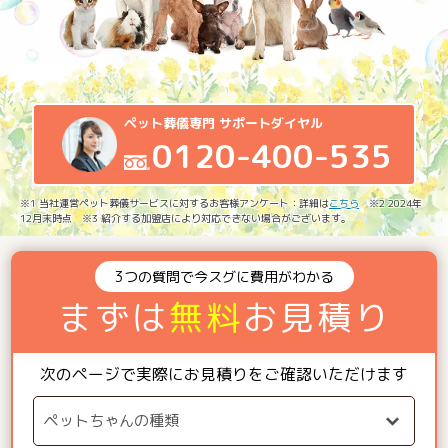
ペット葬儀専門 サポートダイヤル
0120-400-535
※1 当社運営ペット葬儀サービスに対するお客様アンケート：詳細は
こちら
※2 2024年
12月末時点 ※3 紹介する加盟店により対応できない場合がございます。
3つの質問で今スグに費用がわかる
まずは
無料
お見積り
次のページで実際にお見積りをご確認いただけます