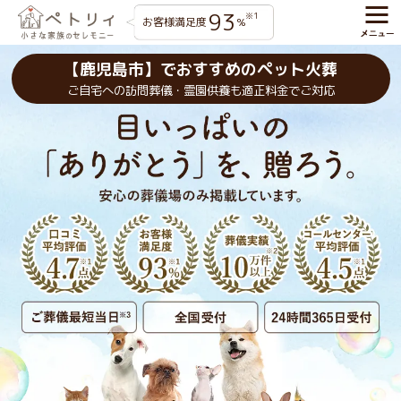
93
※1
お客様満足度
%
【鹿児島市】でおすすめのペット火葬
ご自宅への訪問葬儀・霊園供養も適正料金でご対応