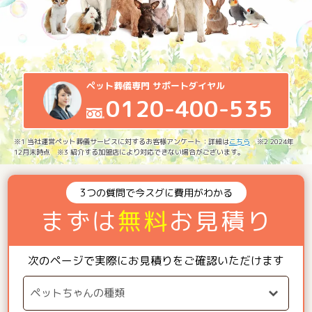
ペット葬儀専門 サポートダイヤル
0120-400-535
※1 当社運営ペット葬儀サービスに対するお客様アンケート：詳細は
こちら
※2 2024年
12月末時点 ※3 紹介する加盟店により対応できない場合がございます。
3つの質問で今スグに費用がわかる
まずは
無料
お見積り
次のページで実際にお見積りをご確認いただけます