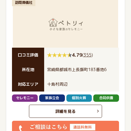
訪問葬儀社
4.79
(
355
)
口コミ評価
所在地
宮崎県都城市上長飯町183番地6
対応エリア
十島村周辺
セレモニー
家族立会
個別火葬
合同供養
詳細を見る