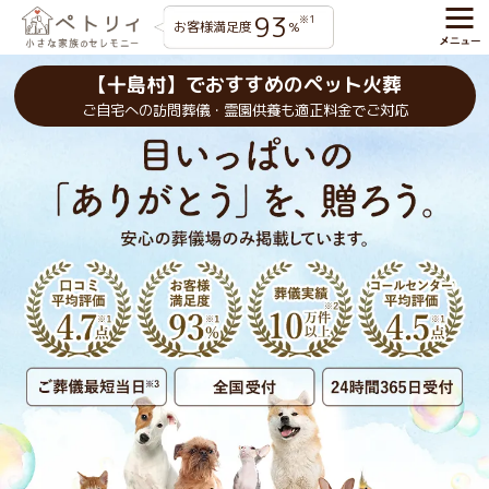
93
※1
お客様満足度
%
【十島村】でおすすめのペット火葬
ご自宅への訪問葬儀・霊園供養も適正料金でご対応