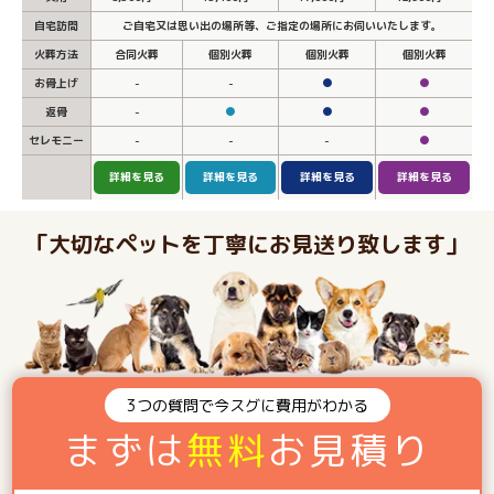
自宅訪問
ご自宅又は思い出の場所等、ご指定の場所にお伺いいたします。
火葬方法
合同火葬
個別火葬
個別火葬
個別火葬
お骨上げ
-
-
●
●
返骨
-
●
●
●
セレモニー
-
-
-
●
詳細を見る
詳細を見る
詳細を見る
詳細を見る
「大切なペットを丁寧にお見送り致します」
3つの質問で今スグに費用がわかる
まずは
無料
お見積り