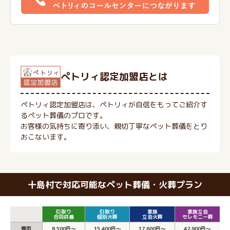
ぺトリィ認定加盟店とは
ペトリィ認定加盟店は、ペトリィが自信をもってご紹介す
るペット葬儀のプロです。
お客様の気持ちに寄り添い、親切丁寧なペット葬儀をとり
おこないます。
十島村で対応可能なペット葬儀・火葬プラン
引取り
引取り
家族
家族立会
合同供養
個別火葬
立会火葬
セレモニー葬
費用
8,500円～
15,400円～
17,600円～
42,900円～