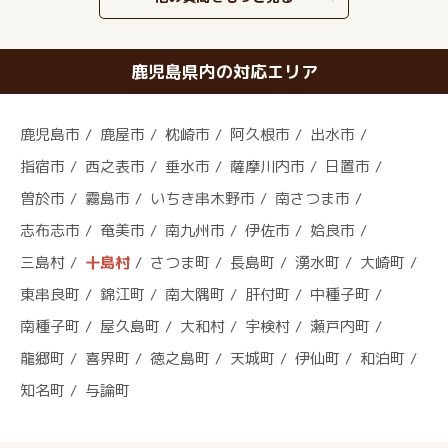
鹿児島県内の対応エリア
鹿児島市
鹿屋市
枕崎市
阿久根市
出水市
指宿市
西之表市
垂水市
薩摩川内市
日置市
曽於市
霧島市
いちき串木野市
南さつま市
志布志市
奄美市
南九州市
伊佐市
姶良市
三島村
十島村
さつま町
長島町
湧水町
大崎町
東串良町
錦江町
南大隅町
肝付町
中種子町
南種子町
屋久島町
大和村
宇検村
瀬戸内町
龍郷町
喜界町
徳之島町
天城町
伊仙町
和泊町
知名町
与論町