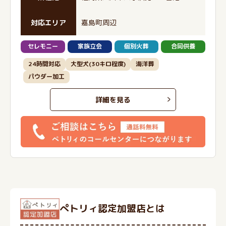
対応エリア
嘉島町周辺
セレモニー
家族立会
個別火葬
合同供養
24時間対応
大型犬(30キロ程度)
海洋葬
パウダー加工
詳細を見る
ぺトリィ認定加盟店とは