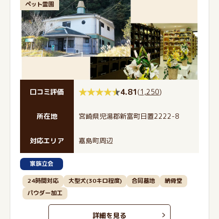
ペット霊園
4.81
(
1,250
)
口コミ評価
所在地
宮崎県児湯郡新富町日置2222-8
対応エリア
嘉島町周辺
家族立会
24時間対応
大型犬(30キロ程度)
合同墓地
納骨堂
パウダー加工
詳細を見る