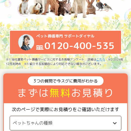
ペット葬儀専門 サポートダイヤル
0120-400-535
※1 当社運営ペット葬儀サービスに対するお客様アンケート：詳細は
こちら
※2 2024年
12月末時点 ※3 紹介する加盟店により対応できない場合がございます。
3つの質問で今スグに費用がわかる
まずは
無料
お見積り
次のページで実際にお見積りをご確認いただけます