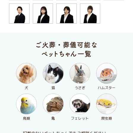
犬
猫
うさぎ
ハムスター
鳥類
亀
フェレット
爬虫類