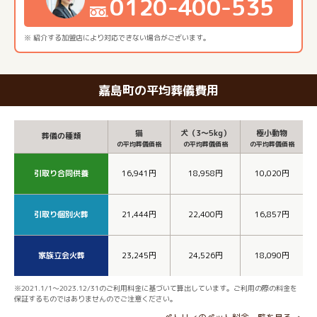
0120-400-535
※ 紹介する加盟店により対応できない場合がございます。
嘉島町の平均葬儀費用
猫
犬（3～5kg）
極小動物
葬儀の種類
の平均葬儀価格
の平均葬儀価格
の平均葬儀価格
引取り合同供養
16,941円
18,958円
10,020円
引取り個別火葬
21,444円
22,400円
16,857円
家族立会火葬
23,245円
24,526円
18,090円
※2021.1/1～2023.12/31のご利用料金に基づいて算出しています。ご利用の際の料金を
保証するものではありませんのでご注意ください。