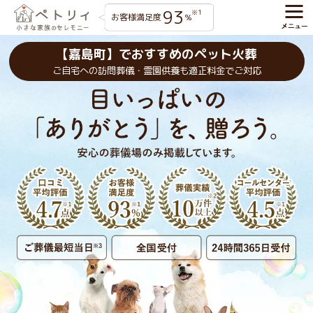
93
※1
お客様満足度
%
【嘉島町】でおすすめのペット火葬
ご自宅への訪問葬儀・霊園供養も適正料金でご対応