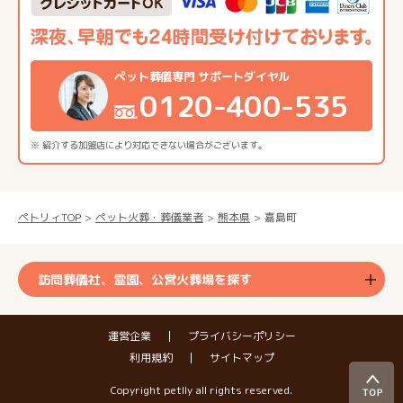
ペット葬儀専門 サポートダイヤル
0120-400-535
※ 紹介する加盟店により対応できない場合がございます。
ペトリィTOP
ペット火葬・葬儀業者
熊本県
嘉島町
訪問葬儀社、霊園、公営火葬場を探す
運営企業
プライバシーポリシー
利用規約
サイトマップ
Copyright petlly all rights reserved.