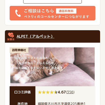
ALPET（アルペット）
訪問葬儀社
4.67
(
356
)
口コミ評価
所在地
福岡県大川市大字酒見205番地1