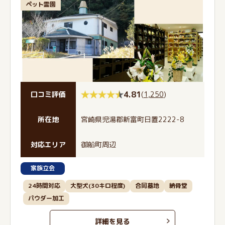
ペット霊園
4.81
(
1,250
)
口コミ評価
所在地
宮崎県児湯郡新富町日置2222-8
対応エリア
御船町周辺
家族立会
24時間対応
大型犬(30キロ程度)
合同墓地
納骨堂
パウダー加工
詳細を見る