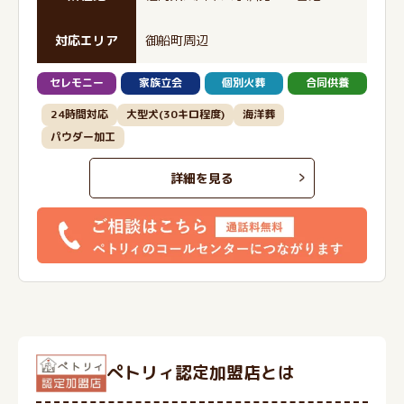
対応エリア
御船町周辺
セレモニー
家族立会
個別火葬
合同供養
24時間対応
大型犬(30キロ程度)
海洋葬
パウダー加工
詳細を見る
ぺトリィ認定加盟店とは