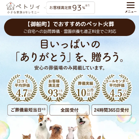
93
※1
お客様満足度
%
【御船町】でおすすめのペット火葬
ご自宅への訪問葬儀・霊園供養も適正料金でご対応