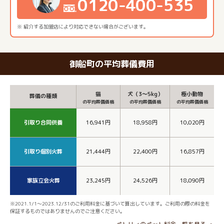
0120-400-535
※ 紹介する加盟店により対応できない場合がございます。
御船町の平均葬儀費用
猫
犬（3～5kg）
極小動物
葬儀の種類
の平均葬儀価格
の平均葬儀価格
の平均葬儀価格
引取り合同供養
16,941円
18,958円
10,020円
引取り個別火葬
21,444円
22,400円
16,857円
家族立会火葬
23,245円
24,526円
18,090円
※2021.1/1～2023.12/31のご利用料金に基づいて算出しています。ご利用の際の料金を
保証するものではありませんのでご注意ください。