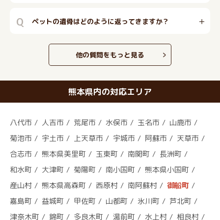
Q
ペットの遺骨はどのように返ってきますか？
他の質問をもっと見る
熊本県内の対応エリア
八代市
人吉市
荒尾市
水俣市
玉名市
山鹿市
菊池市
宇土市
上天草市
宇城市
阿蘇市
天草市
合志市
熊本県美里町
玉東町
南関町
長洲町
和水町
大津町
菊陽町
南小国町
熊本県小国町
産山村
熊本県高森町
西原村
南阿蘇村
御船町
嘉島町
益城町
甲佐町
山都町
氷川町
芦北町
津奈木町
錦町
多良木町
湯前町
水上村
相良村