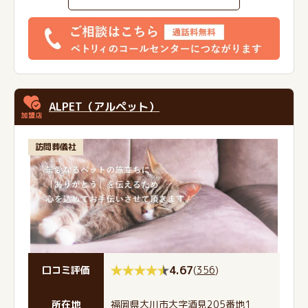
ALPET（アルペット）
訪問葬儀社
4.67
(
356
)
口コミ評価
所在地
福岡県大川市大字酒見205番地1