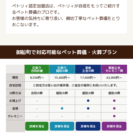
ペトリィ認定加盟店は、ペトリィが自信をもってご紹介す
るペット葬儀のプロです。
お客様の気持ちに寄り添い、親切丁寧なペット葬儀をとり
おこないます。
御船町で対応可能なペット葬儀・火葬プラン
引取り
引取り
家族
家族立会
合同供養
個別火葬
立会火葬
セレモニー葬
費用
8,500円～
15,400円～
17,600円～
42,900円～
自宅訪問
ご自宅又は思い出の場所等、ご指定の場所にお伺いいたします。
火葬方法
合同火葬
個別火葬
個別火葬
個別火葬
お骨上げ
-
-
●
●
返骨
-
●
●
●
セレモニー
-
-
-
●
詳細を見る
詳細を見る
詳細を見る
詳細を見る