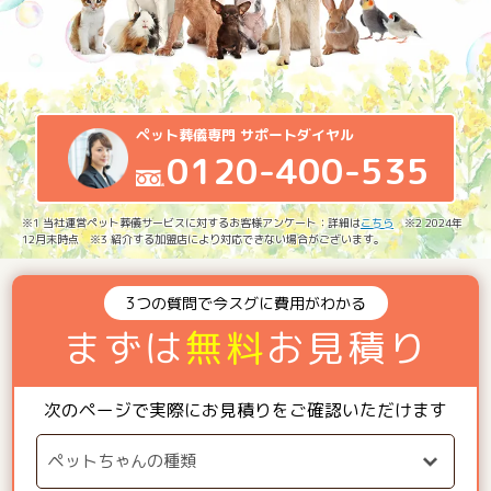
ペット葬儀専門 サポートダイヤル
0120-400-535
※1 当社運営ペット葬儀サービスに対するお客様アンケート：詳細は
こちら
※2 2024年
12月末時点 ※3 紹介する加盟店により対応できない場合がございます。
3つの質問で今スグに費用がわかる
まずは
無料
お見積り
次のページで実際にお見積りをご確認いただけます