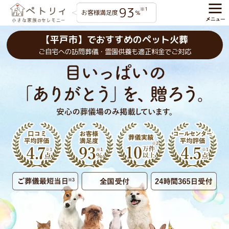
93
※1
お客様満足度
%
【平戸市】でおすすめのペット火葬
ご自宅への訪問葬儀・霊園供養も適正料金でご対応