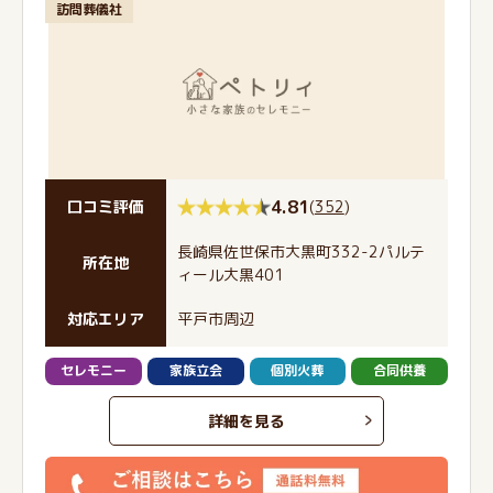
訪問葬儀社
4.81
(
352
)
口コミ評価
長崎県佐世保市大黒町332-2パルテ
所在地
ィール大黒401
対応エリア
平戸市周辺
セレモニー
家族立会
個別火葬
合同供養
詳細を見る