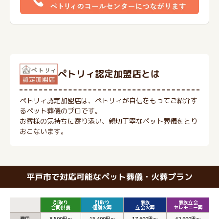
ぺトリィ認定加盟店とは
ペトリィ認定加盟店は、ペトリィが自信をもってご紹介す
るペット葬儀のプロです。
お客様の気持ちに寄り添い、親切丁寧なペット葬儀をとり
おこないます。
平戸市で対応可能なペット葬儀・火葬プラン
引取り
引取り
家族
家族立会
合同供養
個別火葬
立会火葬
セレモニー葬
費用
8,500円～
15,400円～
17,600円～
42,900円～