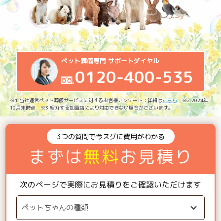
ペット葬儀専門 サポートダイヤル
0120-400-535
※1 当社運営ペット葬儀サービスに対するお客様アンケート：詳細は
こちら
※2 2024年
12月末時点 ※3 紹介する加盟店により対応できない場合がございます。
3つの質問で今スグに費用がわかる
まずは
無料
お見積り
次のページで実際にお見積りをご確認いただけます