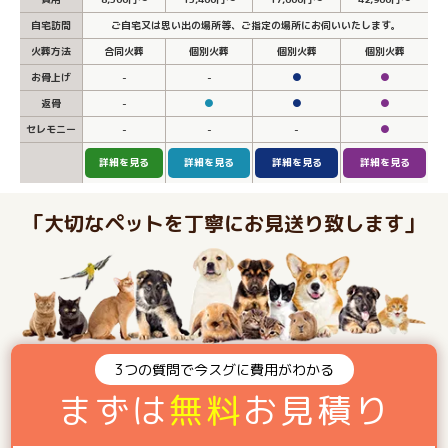
自宅訪問
ご自宅又は思い出の場所等、ご指定の場所にお伺いいたします。
火葬方法
合同火葬
個別火葬
個別火葬
個別火葬
お骨上げ
-
-
●
●
返骨
-
●
●
●
セレモニー
-
-
-
●
詳細を見る
詳細を見る
詳細を見る
詳細を見る
「大切なペットを丁寧にお見送り致します」
3つの質問で今スグに費用がわかる
まずは
無料
お見積り