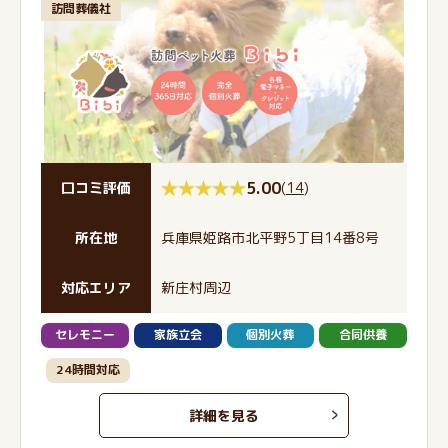
訪問葬儀社
5.00
(
14
)
口コミ評価
所在地
兵庫県姫路市北平野5丁目14番8号
対応エリア
新庄村周辺
セレモニー
家族立会
個別火葬
合同供養
24時間対応
詳細を見る