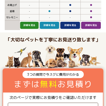
お骨上げ
-
-
●
●
返骨
-
●
●
●
セレモニー
-
-
-
●
詳細を見る
詳細を見る
詳細を見る
詳細を見る
「大切なペットを丁寧にお見送り致します」
3つの質問で今スグに費用がわかる
まずは
無料
お見積り
次のページで実際にお見積りをご確認いただけます