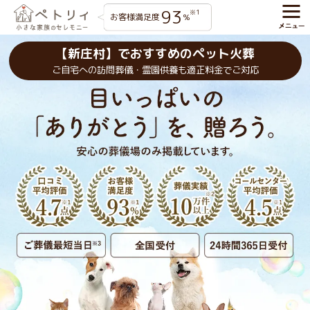
93
※1
お客様満足度
%
【新庄村】でおすすめのペット火葬
ご自宅への訪問葬儀・霊園供養も適正料金でご対応