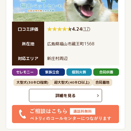
4.24
(
17
)
口コミ評価
所在地
広島県福山市蔵王町1568
対応エリア
新庄村周辺
セレモニー
家族立会
個別火葬
合同供養
大型犬(30キロ程度)
超大型犬(40キロ以上)
合同墓地
詳細を見る