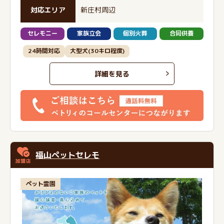
対応エリア
新庄村周辺
セレモニー
家族立会
個別火葬
合同供養
24時間対応
大型犬(30キロ程度)
詳細を見る
福山ペットセレモ
ペット霊園