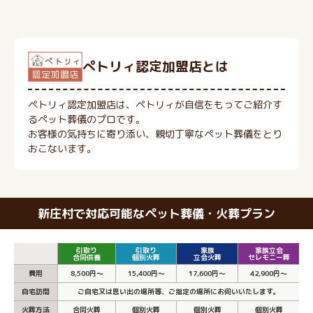
ぺトリィ認定加盟店とは
ペトリィ認定加盟店は、ペトリィが自信をもってご紹介す
るペット葬儀のプロです。
お客様の気持ちに寄り添い、親切丁寧なペット葬儀をとり
おこないます。
新庄村で対応可能なペット葬儀・火葬プラン
引取り
引取り
家族
家族立会
合同供養
個別火葬
立会火葬
セレモニー葬
費用
8,500円～
15,400円～
17,600円～
42,900円～
自宅訪問
ご自宅又は思い出の場所等、ご指定の場所にお伺いいたします。
火葬方法
合同火葬
個別火葬
個別火葬
個別火葬