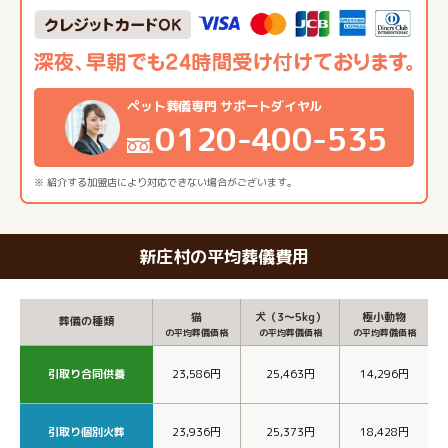
ペット葬儀専門 サポートダイヤル
0120-400-535
※ 紹介する加盟店により対応できない場合がございます。
新庄村の平均葬儀費用
猫
犬（3～5kg）
極小動物
葬儀の種類
の平均葬儀価格
の平均葬儀価格
の平均葬儀価格
引取り合同供養
23,586円
25,463円
14,296円
引取り個別火葬
23,936円
25,373円
18,428円