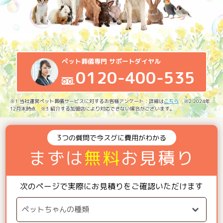
ペット葬儀専門 サポートダイヤル
0120-400-535
※1 当社運営ペット葬儀サービスに対するお客様アンケート：詳細は
こちら
※2 2024年
12月末時点 ※3 紹介する加盟店により対応できない場合がございます。
3つの質問で今スグに費用がわかる
まずは
無料
お見積り
次のページで実際にお見積りをご確認いただけます