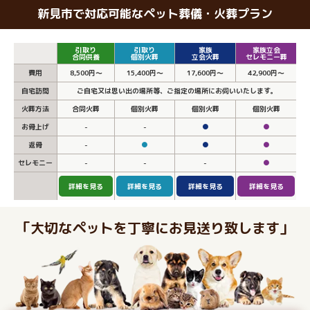
新見市で対応可能なペット葬儀・火葬プラン
引取り
引取り
家族
家族立会
合同供養
個別火葬
立会火葬
セレモニー葬
費用
8,500円～
15,400円～
17,600円～
42,900円～
自宅訪問
ご自宅又は思い出の場所等、ご指定の場所にお伺いいたします。
火葬方法
合同火葬
個別火葬
個別火葬
個別火葬
お骨上げ
-
-
●
●
返骨
-
●
●
●
セレモニー
-
-
-
●
詳細を見る
詳細を見る
詳細を見る
詳細を見る
「大切なペットを丁寧にお見送り致します」