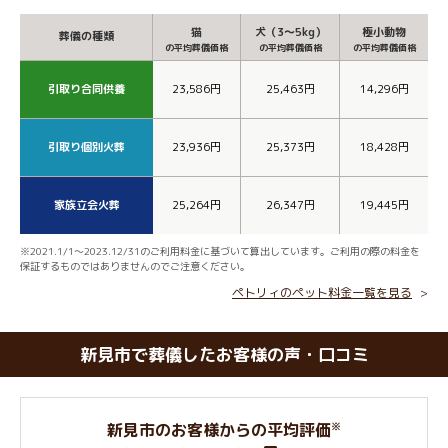
猫
犬（3～5kg）
極小動物
葬儀の種類
の平均葬儀価格
の平均葬儀価格
の平均葬儀価格
引取り合同供養
23,586円
25,463円
14,296円
引取り個別火葬
23,936円
25,373円
18,428円
家族立会火葬
25,264円
26,347円
19,445円
※2021.1/1～2023.12/31のご利用料金に基づいて算出しています。ご利用の際の料金を
保証するものではありませんのでご注意ください。
ペトリィのペット料金一覧を見る
新見市で葬儀したお客様の声・口コミ
※
新見市のお客様からの平均評価