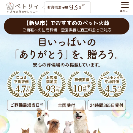
93
※1
お客様満足度
%
【新見市】でおすすめのペット火葬
ご自宅への訪問葬儀・霊園供養も適正料金でご対応