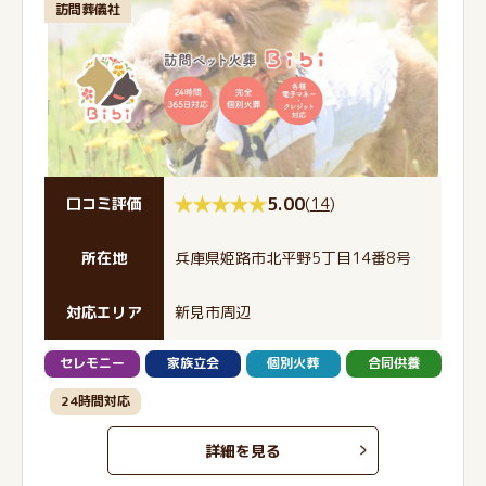
訪問葬儀社
5.00
(
14
)
口コミ評価
所在地
兵庫県姫路市北平野5丁目14番8号
対応エリア
新見市周辺
セレモニー
家族立会
個別火葬
合同供養
24時間対応
詳細を見る