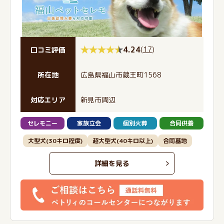
4.24
(
17
)
口コミ評価
所在地
広島県福山市蔵王町1568
対応エリア
新見市周辺
セレモニー
家族立会
個別火葬
合同供養
大型犬(30キロ程度)
超大型犬(40キロ以上)
合同墓地
詳細を見る