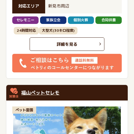
対応エリア
新見市周辺
セレモニー
家族立会
個別火葬
合同供養
24時間対応
大型犬(30キロ程度)
詳細を見る
福山ペットセレモ
ペット霊園