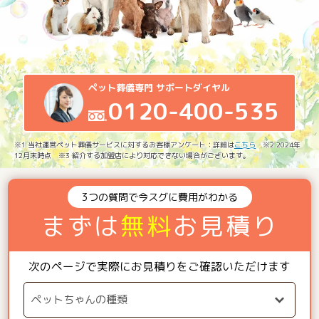
ペット葬儀専門 サポートダイヤル
0120-400-535
※1 当社運営ペット葬儀サービスに対するお客様アンケート：詳細は
こちら
※2 2024年
12月末時点 ※3 紹介する加盟店により対応できない場合がございます。
3つの質問で今スグに費用がわかる
まずは
無料
お見積り
次のページで実際にお見積りをご確認いただけます