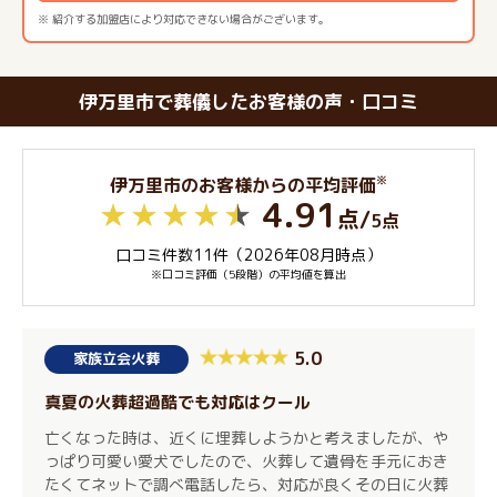
※ 紹介する加盟店により対応できない場合がございます。
伊万里市で葬儀したお客様の声・口コミ
※
伊万里市のお客様からの平均評価
4.91
点
/
5点
口コミ件数11件（2026年08月時点）
※口コミ評価（5段階）の平均値を算出
5.0
家族立会火葬
真夏の火葬超過酷でも対応はクール
亡くなった時は、近くに埋葬しようかと考えましたが、や
っぱり可愛い愛犬でしたので、火葬して遺骨を手元におき
たくてネットで調べ電話したら、対応が良くその日に火葬