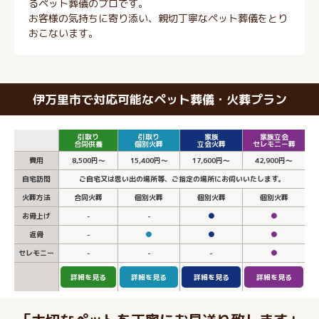
るペット葬儀のプロです。
お客様の気持ちに寄り添い、親切丁寧なペット葬儀をとり
おこないます。
伊万里市で対応可能なペット葬儀・火葬プラン
引取り
引取り
家族
家族立会
合同供養
個別火葬
立会火葬
セレモニー葬
費用
8,500円～
15,400円～
17,600円～
42,900円～
自宅訪問
ご自宅又は思い出の場所等、ご指定の場所にお伺いいたします。
火葬方法
合同火葬
個別火葬
個別火葬
個別火葬
お骨上げ
-
-
●
●
返骨
-
●
●
●
セレモニー
-
-
-
●
詳細を見る
詳細を見る
詳細を見る
詳細を見る