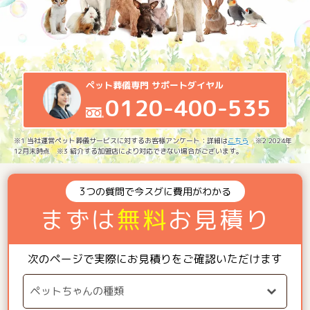
ペット葬儀専門 サポートダイヤル
0120-400-535
※1 当社運営ペット葬儀サービスに対するお客様アンケート：詳細は
こちら
※2 2024年
12月末時点 ※3 紹介する加盟店により対応できない場合がございます。
3つの質問で今スグに費用がわかる
まずは
無料
お見積り
次のページで実際にお見積りをご確認いただけます