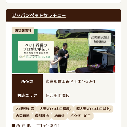
ジャパンペットセレモニー
訪問葬儀社
所在地
東京都世田谷区上馬4-30-1
対応エリア
伊万里市周辺
24時間対応
大型犬(30キロ程度)
超大型犬(40キロ以上)
合同墓地
個別墓地
納骨堂
パウダー加工
所在地
：〒154-0011