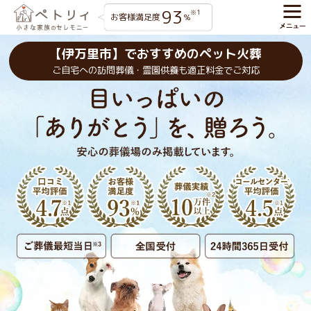
93
※1
お客様満足度
%
【伊万里市】でおすすめのペット火葬
ご自宅への訪問葬儀・霊園供養も適正料金でご対応