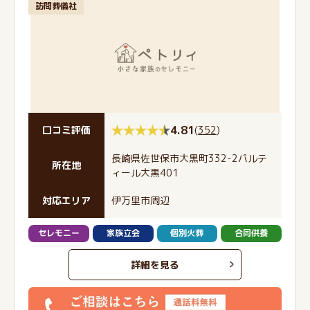
訪問葬儀社
4.81
(
352
)
口コミ評価
長崎県佐世保市大黒町332-2パルテ
所在地
ィール大黒401
対応エリア
伊万里市周辺
セレモニー
家族立会
個別火葬
合同供養
詳細を見る