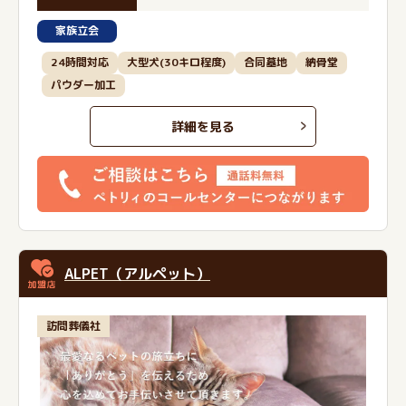
家族立会
24時間対応
大型犬(30キロ程度)
合同墓地
納骨堂
パウダー加工
詳細を見る
ALPET（アルペット）
訪問葬儀社