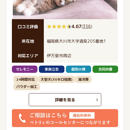
4.67
(
356
)
口コミ評価
所在地
福岡県大川市大字酒見205番地1
対応エリア
伊万里市周辺
セレモニー
家族立会
個別火葬
合同供養
24時間対応
大型犬(30キロ程度)
海洋葬
パウダー加工
詳細を見る