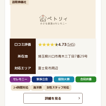
訪問葬儀社
4.73
(
545
)
口コミ評価
所在地
埼玉県川口市青木三丁目7番29号
対応エリア
富士見市周辺
セレモニー
家族立会
個別火葬
合同供養
24時間対応
海洋葬
女性スタッフ対応
詳細を見る