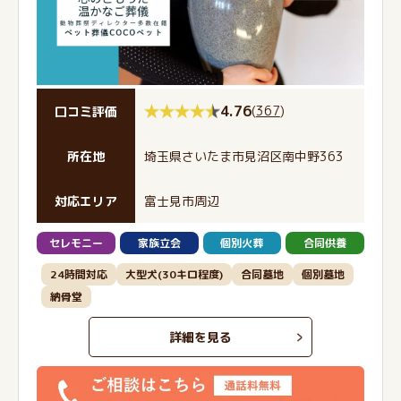
4.76
(
367
)
口コミ評価
所在地
埼玉県さいたま市見沼区南中野363
対応エリア
富士見市周辺
セレモニー
家族立会
個別火葬
合同供養
24時間対応
大型犬(30キロ程度)
合同墓地
個別墓地
納骨堂
詳細を見る