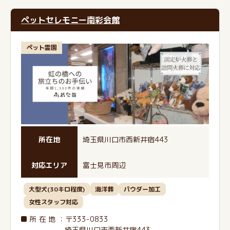
ペットセレモニー南彩会館
ペット霊園
所在地
埼玉県川口市西新井宿443
対応エリア
富士見市周辺
大型犬(30キロ程度)
海洋葬
パウダー加工
女性スタッフ対応
所在地
：〒333-0833
埼玉県川口市西新井宿443