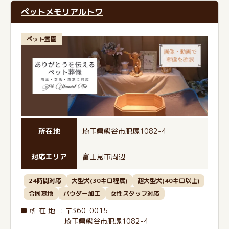
ペットメモリアルトワ
ペット霊園
所在地
埼玉県熊谷市肥塚1082-4
対応エリア
富士見市周辺
24時間対応
大型犬(30キロ程度)
超大型犬(40キロ以上)
合同墓地
パウダー加工
女性スタッフ対応
所在地
：〒360-0015
埼玉県熊谷市肥塚1082-4