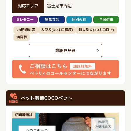
対応エリア
富士見市周辺
セレモニー
家族立会
個別火葬
合同供養
24時間対応
大型犬(30キロ程度)
超大型犬(40キロ以上)
海洋葬
詳細を見る
ペット葬儀COCOペット
訪問葬儀社