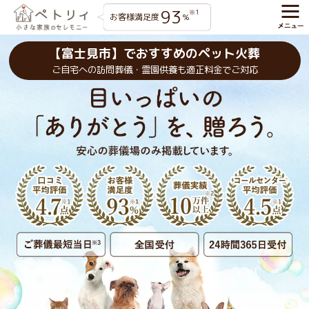
93
※1
お客様満足度
%
【富士見市】でおすすめのペット火葬
ご自宅への訪問葬儀・霊園供養も適正料金でご対応