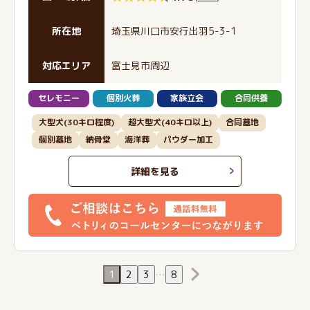
所在地
埼玉県川口市安行出羽5-3-1
対応エリア
富士見市周辺
セレモニー
個別火葬
家族立会
合同供養
大型犬(30キロ程度)
超大型犬(40キロ以上)
合同墓地
個別墓地
納骨堂
海洋葬
パウダー加工
詳細を見る
1
2
3
…
8