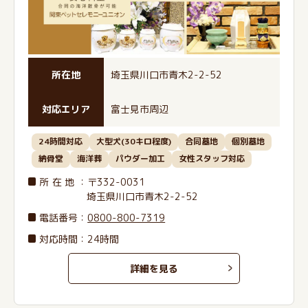
所在地
埼玉県川口市青木2-2-52
対応エリア
富士見市周辺
24時間対応
大型犬(30キロ程度)
合同墓地
個別墓地
納骨堂
海洋葬
パウダー加工
女性スタッフ対応
所在地
：〒332-0031
埼玉県川口市青木2-2-52
電話番号
：
0800-800-7319
対応時間：24時間
詳細を見る