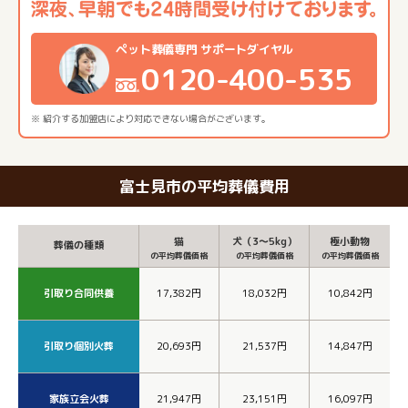
ペット葬儀専門 サポートダイヤル
0120-400-535
※ 紹介する加盟店により対応できない場合がございます。
富士見市の平均葬儀費用
猫
犬（3～5kg）
極小動物
葬儀の種類
の平均葬儀価格
の平均葬儀価格
の平均葬儀価格
引取り合同供養
17,382円
18,032円
10,842円
引取り個別火葬
20,693円
21,537円
14,847円
家族立会火葬
21,947円
23,151円
16,097円