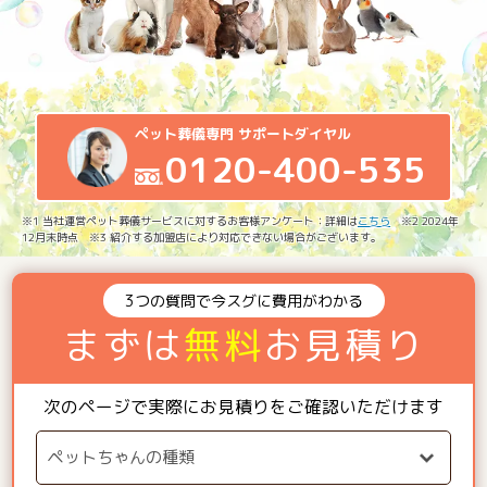
ペット葬儀専門 サポートダイヤル
0120-400-535
※1 当社運営ペット葬儀サービスに対するお客様アンケート：詳細は
こちら
※2 2024年
12月末時点 ※3 紹介する加盟店により対応できない場合がございます。
3つの質問で今スグに費用がわかる
まずは
無料
お見積り
次のページで実際にお見積りをご確認いただけます