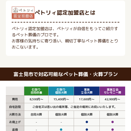
ぺトリィ認定加盟店とは
ペトリィ認定加盟店は、ペトリィが自信をもってご紹介す
るペット葬儀のプロです。
お客様の気持ちに寄り添い、親切丁寧なペット葬儀をとり
おこないます。
富士見市で対応可能なペット葬儀・火葬プラン
引取り
引取り
家族
家族立会
合同供養
個別火葬
立会火葬
セレモニー葬
費用
8,500円～
15,400円～
17,600円～
42,900円～
自宅訪問
ご自宅又は思い出の場所等、ご指定の場所にお伺いいたします。
火葬方法
合同火葬
個別火葬
個別火葬
個別火葬
お骨上げ
-
-
●
●
返骨
-
●
●
●