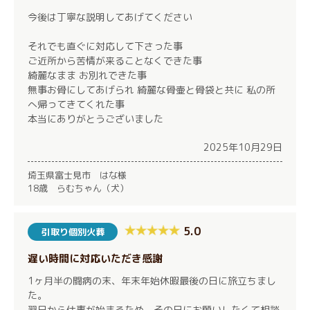
今後は丁寧な説明してあげてください
それでも直ぐに対応して下さった事
ご近所から苦情が来ることなくできた事
綺麗なまま お別れできた事
無事お骨にしてあげられ 綺麗な骨壷と骨袋と共に 私の所
へ帰ってきてくれた事
本当にありがとうございました
2025年10月29日
埼玉県富士見市 はな様
18歳 らむちゃん（犬）
5.0
引取り個別火葬
遅い時間に対応いただき感謝
1ヶ月半の闘病の末、年末年始休暇最後の日に旅立ちまし
た。
翌日から仕事が始まるため、その日にお願いしたくて相談