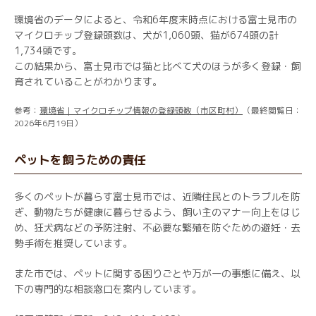
環境省のデータによると、令和6年度末時点における富士見市の
マイクロチップ登録頭数は、犬が1,060頭、猫が674頭の計
1,734頭です。
この結果から、富士見市では猫と比べて犬のほうが多く登録・飼
育されていることがわかります。
参考：
環境省｜マイクロチップ情報の登録頭数（市区町村）
（最終閲覧日：
2026年6月19日）
ペットを飼うための責任
多くのペットが暮らす富士見市では、近隣住民とのトラブルを防
ぎ、動物たちが健康に暮らせるよう、飼い主のマナー向上をはじ
め、狂犬病などの予防注射、不必要な繁殖を防ぐための避妊・去
勢手術を推奨しています。
また市では、ペットに関する困りごとや万が一の事態に備え、以
下の専門的な相談窓口を案内しています。