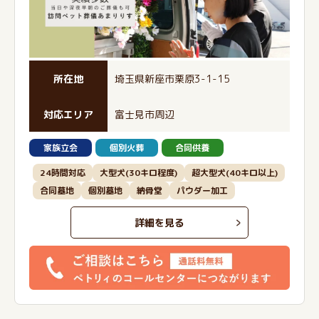
所在地
埼玉県新座市栗原3-1-15
対応エリア
富士見市周辺
家族立会
個別火葬
合同供養
24時間対応
大型犬(30キロ程度)
超大型犬(40キロ以上)
合同墓地
個別墓地
納骨堂
パウダー加工
詳細を見る