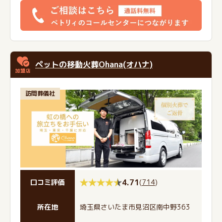
ペットの移動⽕葬Ohana(オハナ)
訪問葬儀社
4.71
(
714
)
口コミ評価
所在地
埼玉県さいたま市見沼区南中野363