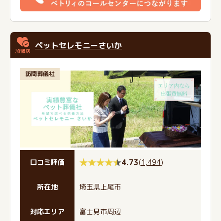
ペットセレモニーさいか
訪問葬儀社
4.73
(
1,494
)
口コミ評価
所在地
埼玉県上尾市
対応エリア
富士見市周辺