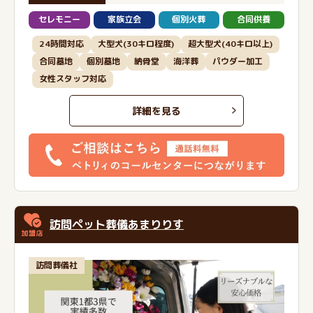
セレモニー
家族立会
個別火葬
合同供養
24時間対応
大型犬(30キロ程度)
超大型犬(40キロ以上)
合同墓地
個別墓地
納骨堂
海洋葬
パウダー加工
女性スタッフ対応
詳細を見る
訪問ペット葬儀あまりりす
訪問葬儀社