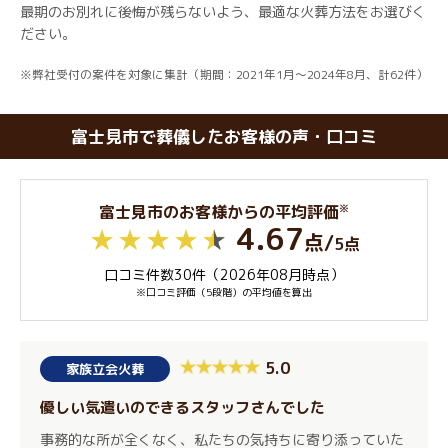
最期のお別れに後悔が残らないよう、最適な火葬方法をお選びく
ださい。
※弊社受付の案件を対象に集計（期間：2021年1月～2024年8月、計62件）
富士見市で葬儀したお客様の声・口コミ
※
富士見市のお客様からの平均評価
4.67
点
/
5点
口コミ件数30件（2026年08月時点）
※口コミ評価（5段階）の平均値を算出
5.0
家族立会火葬
優しい気遣いのできるスタッフさんでした
事務的な所が全くなく、私たちの気持ちに寄り添っていた