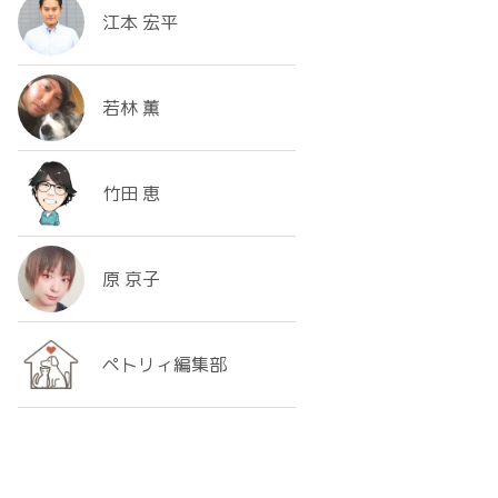
江本 宏平
若林 薫
竹田 恵
原 京子
ペトリィ編集部