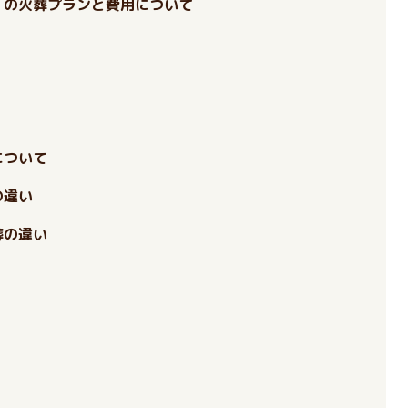
）の火葬プランと費用について
について
の違い
葬の違い