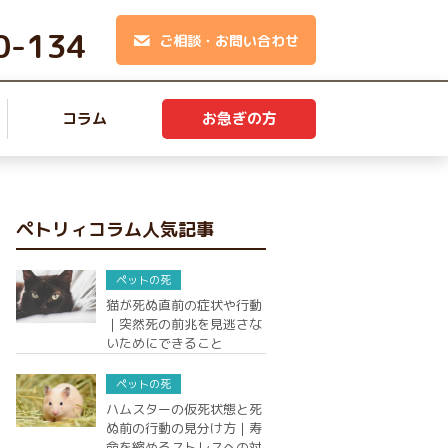
0-134
ご相談・お問い合わせ
コラム
お急ぎの方
ペトリィコラム人気記事
ペットの死
猫が死ぬ直前の症状や行動
｜突然死の前兆を見逃さな
いためにできること
ペットの死
ハムスターの仮死状態と死
ぬ前の行動の見分け方｜寿
命を縮めるストレスへの対