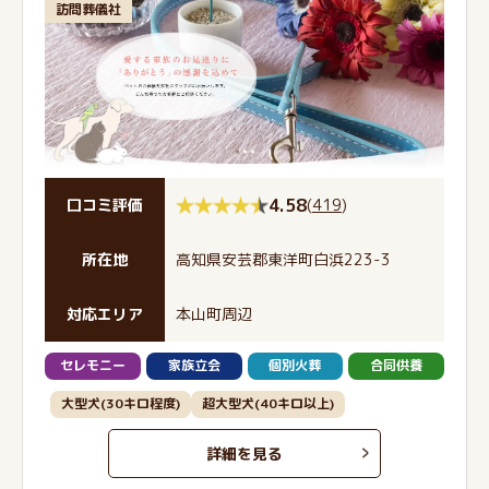
訪問葬儀社
4.58
(
419
)
口コミ評価
所在地
高知県安芸郡東洋町白浜223-3
対応エリア
本山町周辺
セレモニー
家族立会
個別火葬
合同供養
大型犬(30キロ程度)
超大型犬(40キロ以上)
詳細を見る