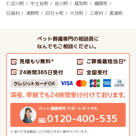
仁淀川町
中土佐町
佐川町
越知町
檮原町
日高村
津野町
四万十町
大月町
三原村
黒潮町
ペット葬儀専門の相談員に
なんでもご相談ください。
ペット葬儀専門 サポートダイヤル
0120-400-535
※ 紹介する加盟店により対応できない場合がございます。