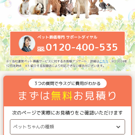
ペット葬儀専門 サポートダイヤル
0120-400-535
※1 当社運営ペット葬儀サービスに対するお客様アンケート：詳細は
こちら
※2 2024年
12月末時点 ※3 紹介する加盟店により対応できない場合がございます。
3つの質問で今スグに費用がわかる
まずは
無料
お見積り
次のページで実際にお見積りをご確認いただけます