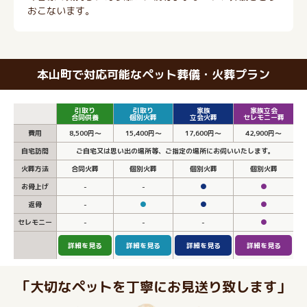
おこないます。
本山町で対応可能なペット葬儀・火葬プラン
引取り
引取り
家族
家族立会
合同供養
個別火葬
立会火葬
セレモニー葬
費用
8,500円～
15,400円～
17,600円～
42,900円～
自宅訪問
ご自宅又は思い出の場所等、ご指定の場所にお伺いいたします。
火葬方法
合同火葬
個別火葬
個別火葬
個別火葬
お骨上げ
-
-
●
●
返骨
-
●
●
●
セレモニー
-
-
-
●
詳細を見る
詳細を見る
詳細を見る
詳細を見る
「大切なペットを丁寧にお見送り致します」