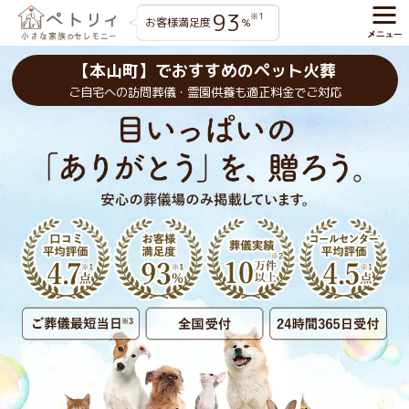
93
※1
お客様満足度
%
【本山町】でおすすめのペット火葬
ご自宅への訪問葬儀・霊園供養も適正料金でご対応