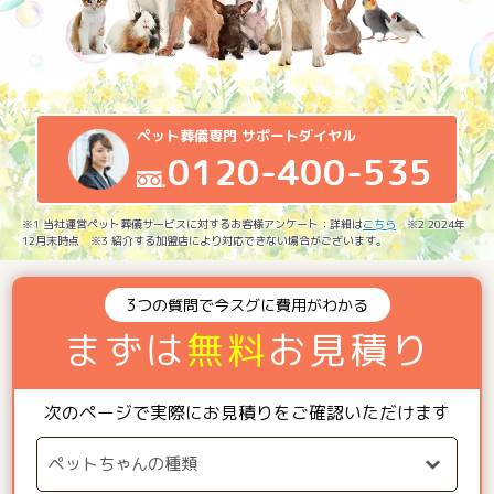
ペット葬儀専門 サポートダイヤル
0120-400-535
※1 当社運営ペット葬儀サービスに対するお客様アンケート：詳細は
こちら
※2 2024年
12月末時点 ※3 紹介する加盟店により対応できない場合がございます。
3つの質問で今スグに費用がわかる
まずは
無料
お見積り
次のページで実際にお見積りをご確認いただけます