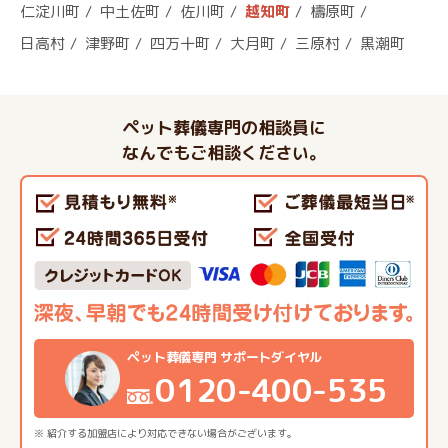
仁淀川町
中土佐町
佐川町
越知町
檮原町
日高村
津野町
四万十町
大月町
三原村
黒潮町
ペット葬儀専門の相談員に
なんでもご相談ください。
ペット葬儀専門 サポートダイヤル
0120-400-535
※ 紹介する加盟店により対応できない場合がございます。