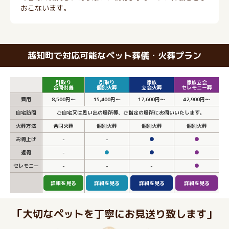
おこないます。
越知町で対応可能なペット葬儀・火葬プラン
引取り
引取り
家族
家族立会
合同供養
個別火葬
立会火葬
セレモニー葬
費用
8,500円～
15,400円～
17,600円～
42,900円～
自宅訪問
ご自宅又は思い出の場所等、ご指定の場所にお伺いいたします。
火葬方法
合同火葬
個別火葬
個別火葬
個別火葬
お骨上げ
-
-
●
●
返骨
-
●
●
●
セレモニー
-
-
-
●
詳細を見る
詳細を見る
詳細を見る
詳細を見る
「大切なペットを丁寧にお見送り致します」