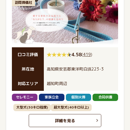
訪問葬儀社
4.58
(
419
)
口コミ評価
所在地
高知県安芸郡東洋町白浜223-3
対応エリア
越知町周辺
セレモニー
家族立会
個別火葬
合同供養
大型犬(30キロ程度)
超大型犬(40キロ以上)
詳細を見る