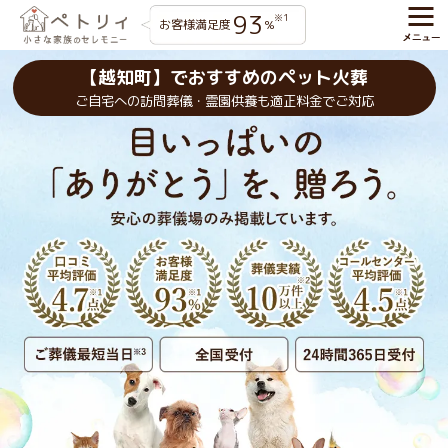
93
※1
お客様満足度
%
【越知町】でおすすめのペット火葬
ご自宅への訪問葬儀・霊園供養も適正料金でご対応