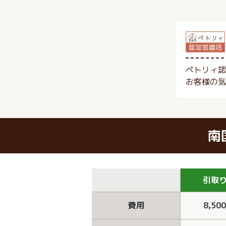
ペトリィ認
お客様の気
南
引取
費用
8,50