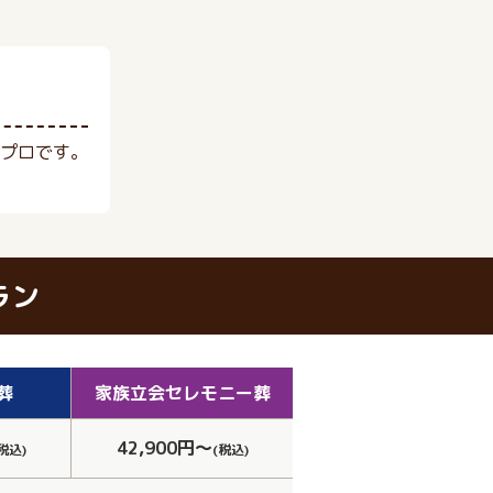
プロです。
ラン
葬
家族立会
セレモニー葬
42,900円～
税込)
(税込)