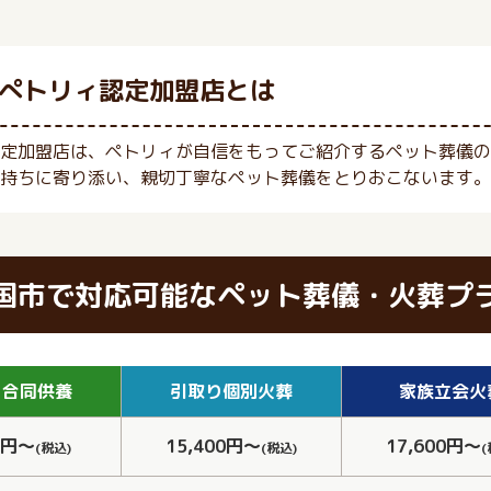
ぺトリィ認定加盟店とは
定加盟店は、ペトリィが自信をもってご紹介するペット葬儀の
持ちに寄り添い、親切丁寧なペット葬儀をとりおこないます。
国市で対応可能なペット葬儀・火葬プ
り
合同供養
引取り
個別火葬
家族
立会火
0円～
15,400円～
17,600円～
(税込)
(税込)
(