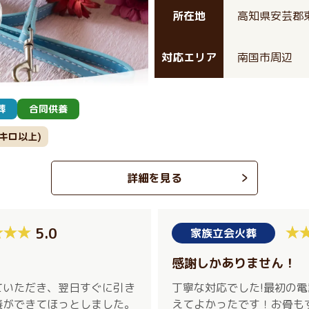
所在地
高知県安芸郡東
対応エリア
南国市周辺
葬
合同供養
0キロ以上)
詳細を見る
5.0
家族立会火葬
感謝しかありません！
ていただき、翌日すぐに引き
丁寧な対応でした!最初の
養ができてほっとしました。
えてよかったです！お骨も