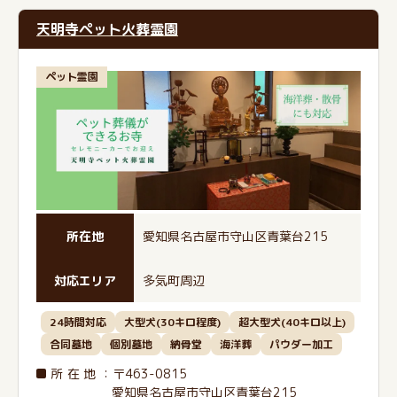
天明寺ペット火葬霊園
ペット霊園
所在地
愛知県名古屋市守山区青葉台215
対応エリア
多気町周辺
24時間対応
大型犬(30キロ程度)
超大型犬(40キロ以上)
合同墓地
個別墓地
納骨堂
海洋葬
パウダー加工
所在地
：〒463-0815
愛知県名古屋市守山区青葉台215