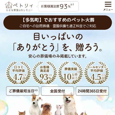
93
※1
お客様満足度
%
【多気町】でおすすめのペット火葬
ご自宅への訪問葬儀・霊園供養も適正料金でご対応