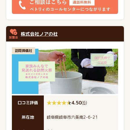
株式会社ノアの杜
訪問葬儀社
4.50
(
6
)
口コミ評価
所在地
岐阜県岐阜市六条南2-6-21