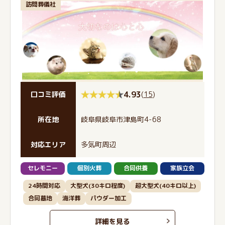
訪問葬儀社
4.93
(
15
)
口コミ評価
所在地
岐阜県岐阜市津島町4-68
対応エリア
多気町周辺
セレモニー
個別火葬
合同供養
家族立会
24時間対応
大型犬(30キロ程度)
超大型犬(40キロ以上)
合同墓地
海洋葬
パウダー加工
詳細を見る