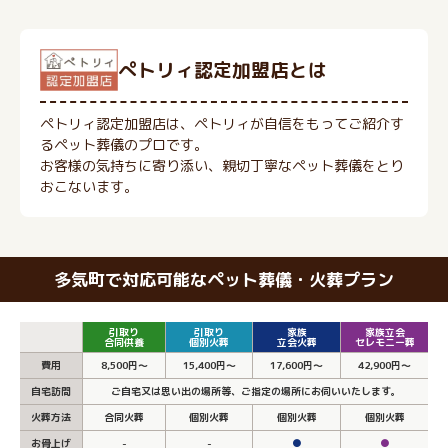
ぺトリィ認定加盟店とは
ペトリィ認定加盟店は、ペトリィが自信をもってご紹介す
るペット葬儀のプロです。
お客様の気持ちに寄り添い、親切丁寧なペット葬儀をとり
おこないます。
多気町で対応可能なペット葬儀・火葬プラン
引取り
引取り
家族
家族立会
合同供養
個別火葬
立会火葬
セレモニー葬
費用
8,500円～
15,400円～
17,600円～
42,900円～
自宅訪問
ご自宅又は思い出の場所等、ご指定の場所にお伺いいたします。
火葬方法
合同火葬
個別火葬
個別火葬
個別火葬
お骨上げ
-
-
●
●