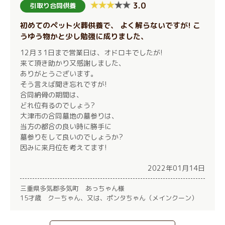
3.0
引取り合同供養
初めてのペット火葬供養で、 よく解らないですが! こ
うゆう物かと少し勉強に成りました、
12月３1日まで営業日は、オドロキでしたが!
来て頂き助かり又感謝しました、
ありがとうございます。
そう言えば聞き忘れですが!
合同納骨の期間は、
どれ位有るのでしょう?
大津市の合同墓地の墓参りは、
当方の都合の良い時に勝手に
墓参りをして良いのでしょうか?
因みに来月位を考えてます!
2022年01月14日
三重県多気郡多気町 あっちゃん様
15才歳 クーちゃん、又は、ポンタちゃん（メインクーン）