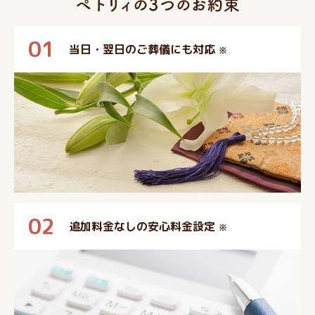
01
当日・翌日のご葬儀にも対応
※
02
追加料金なしの安心料金設定
※