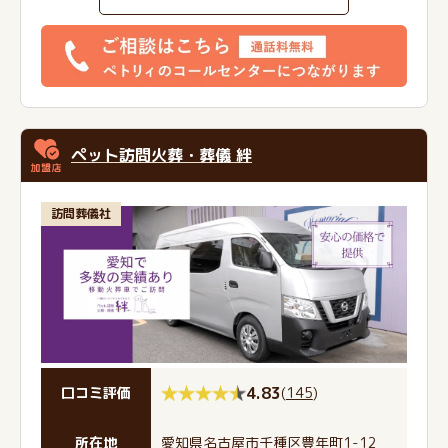
ペット訪問火葬・葬儀 絆
訪問葬儀社
4.83
(
145
)
口コミ評価
所在地
愛知県名古屋市千種区豊年町1-12