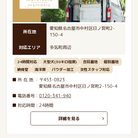
愛知県名古屋市中村区日ノ宮町2-
所在地
150-4
対応エリア
多気町周辺
24時間対応
大型犬(30キロ程度)
合同墓地
個別墓地
納骨堂
海洋葬
パウダー加工
女性スタッフ対応
所在地
：〒453-0823
愛知県名古屋市中村区日ノ宮町2-150-4
電話番号
：
0120-341-940
対応時間：24時間
詳細を見る