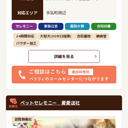
対応エリア
多気町周辺
セレモニー
家族立会
個別火葬
合同供養
24時間対応
大型犬(30キロ程度)
合同墓地
納骨堂
パウダー加工
詳細を見る
ペットセレモニー 愛愛送社
訪問葬儀社