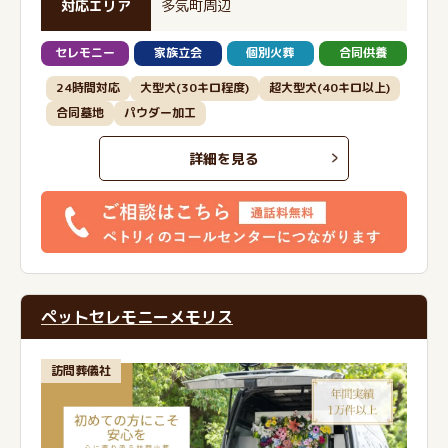
対応エリア
多気町周辺
セレモニー
家族立会
個別火葬
合同供養
24時間対応
大型犬(30キロ程度)
超大型犬(40キロ以上)
合同墓地
パウダー加工
詳細を見る
ペットセレモニーメモリス
訪問葬儀社