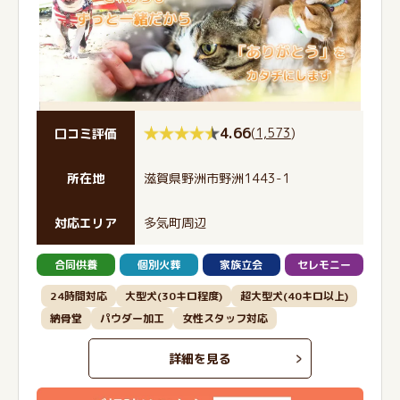
4.66
(
1,573
)
口コミ評価
所在地
滋賀県野洲市野洲1443-1
対応エリア
多気町周辺
合同供養
個別火葬
家族立会
セレモニー
24時間対応
大型犬(30キロ程度)
超大型犬(40キロ以上)
納骨堂
パウダー加工
女性スタッフ対応
詳細を見る