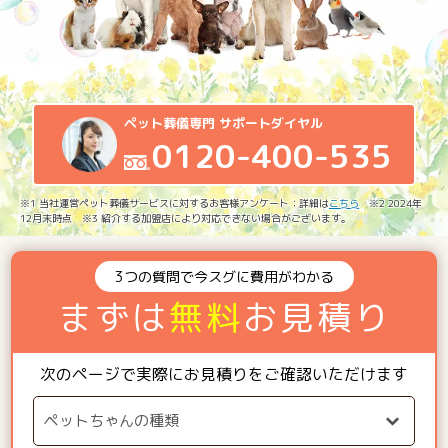
ペット葬儀専門 サポートダイヤル
0120-400-535
※1 当社運営ペット葬儀サービスに対するお客様アンケート：詳細は
こちら
※2 2024年
12月末時点 ※3 紹介する加盟店により対応できない場合がございます。
3つの質問で今スグに費用がわかる
まずは
無料
お見積り
次のページで実際にお見積りをご確認いただけます