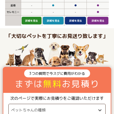
返骨
-
●
●
●
セレモニー
-
-
-
●
詳細を見る
詳細を見る
詳細を見る
詳細を見る
「大切なペットを丁寧にお見送り致します」
3つの質問で今スグに費用がわかる
まずは
無料
お見積り
次のページで実際にお見積りをご確認いただけます