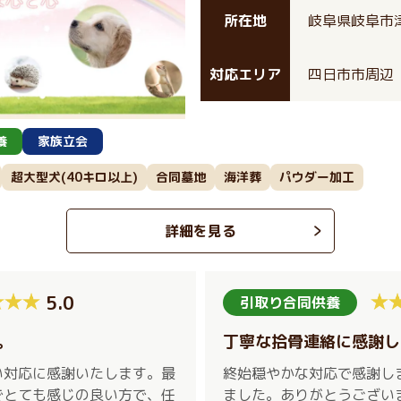
所在地
岐阜県岐阜市津
対応エリア
四日市市周辺
養
家族立会
超大型犬(40キロ以上)
合同墓地
海洋葬
パウダー加工
詳細を見る
5.0
引取り合同供養
。
丁寧な拾骨連絡に感謝し
い対応に感謝いたします。最
終始穏やかな対応で感謝し
でとても感じの良い方で、任
ました。ありがとうござい