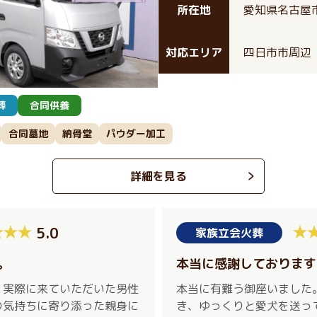
所在地
愛知県名古屋市
対応エリア
四日市市周辺
葬
合同供養
合同墓地
納骨堂
パウダー加工
詳細を見る
5.0
家族立会火葬
。
本当に感謝しております
、実際に来ていただいた男性
本当に有難う御座いました
の気持ちに寄り添った親身に
き、ゆっくりと愛犬を送っ