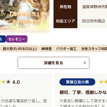
所在地
滋賀県野洲市野
対応エリア
四日市市周辺
会
セレモニー
超大型犬(40キロ以上)
納骨堂
パウダー加工
女性スタッフ対
詳細を見る
4.0
家族立会火葬
親切、丁寧、感謝しかな
たが迅速な電話折り返し、翌
大変良い葬儀にして頂きま
ざいました。
て頂きとても助かりました