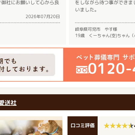
き御社にお願いして心から良
をしながら待つ事ができま
いました。
2026年07月20日
岐阜県可児市 やす様
19歳 くーちゃん(空)ちゃん
0120-
愛送社
口コミ評価