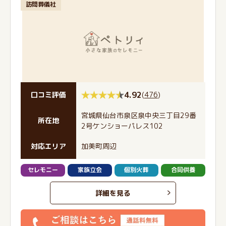
訪問葬儀社
4.92
(
476
)
口コミ評価
宮城県仙台市泉区泉中央三丁目29番
所在地
2号ケンショーパレス102
対応エリア
加美町周辺
セレモニー
家族立会
個別火葬
合同供養
詳細を見る