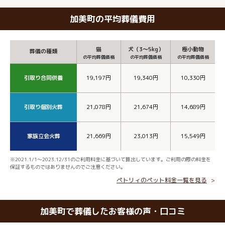
加美町の平均葬儀費用
猫
犬（3～5kg）
極小動物
葬儀の種類
の平均葬儀価格
の平均葬儀価格
の平均葬儀価格
引取り合同供養
19,197円
19,340円
10,330円
引取り個別火葬
21,078円
21,674円
14,689円
家族立会火葬
21,669円
23,013円
15,549円
※2021.1/1～2023.12/31のご利用料金に基づいて算出しています。ご利用の際の料金を
保証するものではありませんのでご注意ください。
ペトリィのペット料金一覧を見る
加美町で葬儀したお客様の声・口コミ