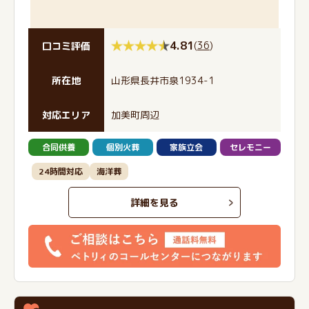
4.81
(
36
)
口コミ評価
所在地
山形県長井市泉1934-1
対応エリア
加美町周辺
合同供養
個別火葬
家族立会
セレモニー
24時間対応
海洋葬
詳細を見る