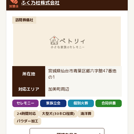
ふく乃杜株式会社
訪問葬儀社
宮城県仙台市青葉区郷六字舘47番地
所在地
の1
対応エリア
加美町周辺
セレモニー
家族立会
個別火葬
合同供養
24時間対応
大型犬(30キロ程度)
海洋葬
パウダー加工