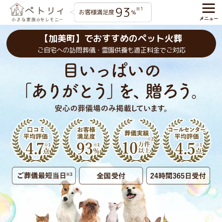
93
※1
お客様満足度
%
【加美町】でおすすめのペット火葬
ご自宅への訪問葬儀・霊園供養も適正料金でご対応