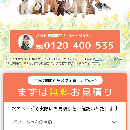
ペット葬儀専門 サポートダイヤル
0120-400-535
※1 当社運営ペット葬儀サービスに対するお客様アンケート：詳細は
こちら
※2 2024年
12月末時点 ※3 紹介する加盟店により対応できない場合がございます。
3つの質問で今スグに費用がわかる
まずは
無料
お見積り
次のページで実際にお見積りをご確認いただけます