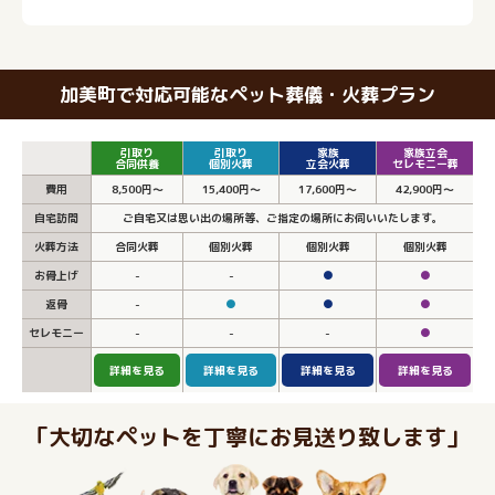
加美町で対応可能なペット葬儀・火葬プラン
引取り
引取り
家族
家族立会
合同供養
個別火葬
立会火葬
セレモニー葬
費用
8,500円～
15,400円～
17,600円～
42,900円～
自宅訪問
ご自宅又は思い出の場所等、ご指定の場所にお伺いいたします。
火葬方法
合同火葬
個別火葬
個別火葬
個別火葬
お骨上げ
-
-
●
●
返骨
-
●
●
●
セレモニー
-
-
-
●
詳細を見る
詳細を見る
詳細を見る
詳細を見る
「大切なペットを丁寧にお見送り致します」