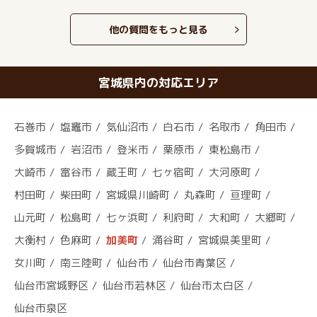
他の質問をもっと見る
宮城県内の対応エリア
石巻市
塩竈市
気仙沼市
白石市
名取市
角田市
多賀城市
岩沼市
登米市
栗原市
東松島市
大崎市
富谷市
蔵王町
七ヶ宿町
大河原町
村田町
柴田町
宮城県川崎町
丸森町
亘理町
山元町
松島町
七ヶ浜町
利府町
大和町
大郷町
大衡村
色麻町
加美町
涌谷町
宮城県美里町
女川町
南三陸町
仙台市
仙台市青葉区
仙台市宮城野区
仙台市若林区
仙台市太白区
仙台市泉区