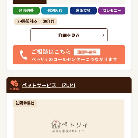
合同供養
個別火葬
家族立会
セレモニー
24時間対応
海洋葬
詳細を見る
ペットサービス IZUMI
訪問葬儀社