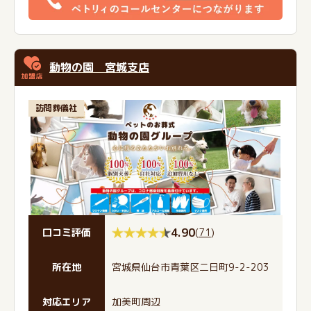
動物の園 宮城支店
訪問葬儀社
4.90
(
71
)
口コミ評価
所在地
宮城県仙台市青葉区二日町9-2-203
対応エリア
加美町周辺